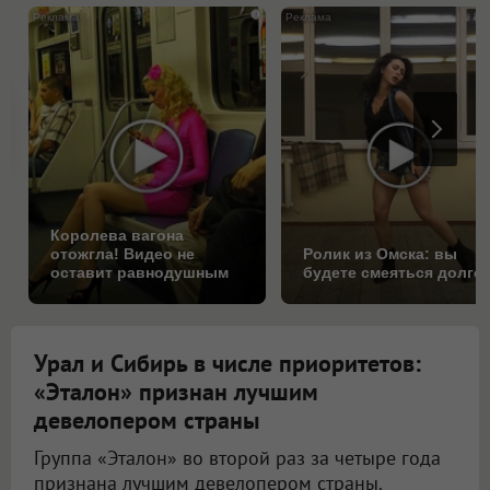
i
Королева вагона
отожгла! Видео не
Ролик из Омска: вы
оставит равнодушным
будете смеяться долго
Урал и Сибирь в числе приоритетов:
«Эталон» признан лучшим
девелопером страны
Группа «Эталон» во второй раз за четыре года
признана лучшим девелопером страны.