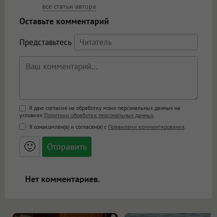
все статьи автора
Оставьте комментарий
Представьтесь
Поддержка HTML
Я даю согласие на обработку моих персональных данных на
условиях
Политики обработки персональных данных
.
<b>, <strong>, <u>, <i>, <em>, <s>, <big>,
Я ознакомлен(а) и согласен(а) с
Правилами комментирования
.
<small>, <sup>, <sub>, <pre>, <ul>, <ol>, <li>,
<blockquote>, <code> экранирует HTML,
🙂
адреса URL автоматически становятся
ссылками, и [img]адрес[/img] будет
открываться в новой вкладке.
Нет комментариев.
i