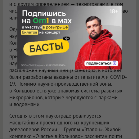
и с другим определением — техноградами, в том
числе созданными с нуля, как, например, Сколково
или Иннополис, город-спутник Казани.
Одной из успешных трансформаций советского
наукограда к современным реалиям считается
Кольцово — рабочий поселок городского типа
в Новосибирской области, практически
примыкающий к самому Новосибирску. Этот
наукоград известен прежде всего тем, что в нем
расположен научный центр «Вектор», в котором
были разработаны вакцины от гепатита А и COVID-
19. Помимо научно-производственной зоны,
в Кольцово есть уже знакомая система развитых
микрорайонов, которые чередуются с парками
и водоемами.
Сегодня в этом наукограде реализуется
масштабный проект одного из крупнейших
девелоперов России — Группы «Эталон». Жилой
комплекс «Счастье в Кольцово» рассчитан почти