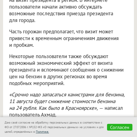
пользователи начали активно обсуждать
возможные последствия приезда президента
для города.
Часть горожан предполагает, что визит может
привести к временным ограничениям движения
и пробкам.
Некоторые пользователи также обсуждают
возможный экономический эффект от визита
президента и вспоминают сообщения о снижении
цен на бензин в других регионах во время
подобных мероприятий.
«Срочно надо запасаться канистрами для бензина,
11 августа будет снижение стоимости бензина
на 24 рубля. Как было в Красноярске»,
— написал
пользователь Ахмад.
Даю своё согласие на обработку персональных данных в соответствии с
Отдельная тема в комментариях — подготовка
Согласен
ФЗ от 27.07.2006 г. №152-ФЗ «О персональных данных» на условиях и для
города к приезду президента. Пользователи
целей, определённых в
Политике.