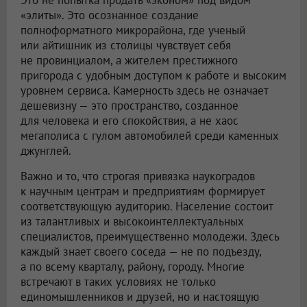
Это не попытка продать «эконом» под видом
«элиты». Это осознанное создание
полноформатного микрорайона, где ученый
или айтишник из столицы чувствует себя
не провинциалом, а жителем престижного
пригорода с удобным доступом к работе и высоким
уровнем сервиса. Камерность здесь не означает
дешевизну — это пространство, созданное
для человека и его спокойствия, а не хаос
мегаполиса с гулом автомобилей среди каменных
джунглей.
Важно и то, что строгая привязка наукоградов
к научным центрам и предприятиям формирует
соответствующую аудиторию. Население состоит
из талантливых и высокоинтеллектуальных
специалистов, преимущественно молодежи. Здесь
каждый знает своего соседа — не по подъезду,
а по всему кварталу, району, городу. Многие
встречают в таких условиях не только
единомышленников и друзей, но и настоящую