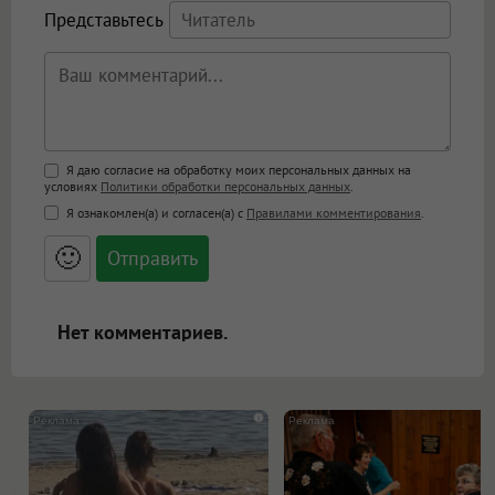
Представьтесь
Поддержка HTML
Я даю согласие на обработку моих персональных данных на
условиях
Политики обработки персональных данных
.
<b>, <strong>, <u>, <i>, <em>, <s>, <big>,
Я ознакомлен(а) и согласен(а) с
Правилами комментирования
.
<small>, <sup>, <sub>, <pre>, <ul>, <ol>, <li>,
<blockquote>, <code> экранирует HTML,
🙂
адреса URL автоматически становятся
ссылками, и [img]адрес[/img] будет
открываться в новой вкладке.
Нет комментариев.
i