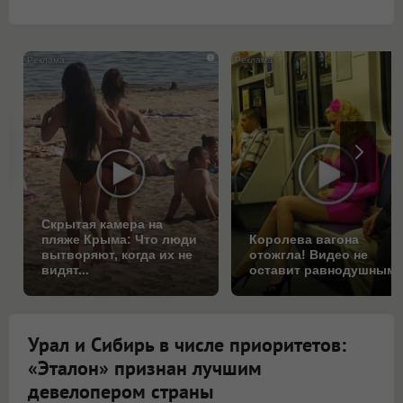
i
Скрытая камера на
пляже Крыма: Что люди
Королева вагона
вытворяют, когда их не
отожгла! Видео не
видят...
оставит равнодушным
Урал и Сибирь в числе приоритетов:
«Эталон» признан лучшим
девелопером страны