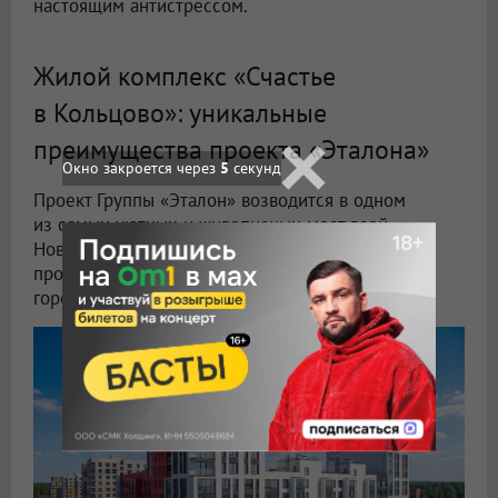
настоящим антистрессом.
Жилой комплекс «Счастье
в Кольцово»: уникальные
преимущества проекта «Эталона»
Окно закроется через
3
секунд
Проект Группы «Эталон» возводится в одном
из самых уютных и живописных мест всей
Новосибирской области. Удачное расположение
проекта позволяет ему сочетать преимущества
городской среды и загородной жизни.