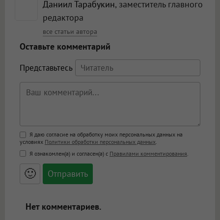
Даниил Тарабукин
, заместитель главного
редактора
все статьи автора
Оставьте комментарий
Представьтесь
Поддержка HTML
Я даю согласие на обработку моих персональных данных на
условиях
Политики обработки персональных данных
.
<b>, <strong>, <u>, <i>, <em>, <s>, <big>,
Я ознакомлен(а) и согласен(а) с
Правилами комментирования
.
<small>, <sup>, <sub>, <pre>, <ul>, <ol>, <li>,
<blockquote>, <code> экранирует HTML,
🙂
адреса URL автоматически становятся
ссылками, и [img]адрес[/img] будет
открываться в новой вкладке.
Нет комментариев.