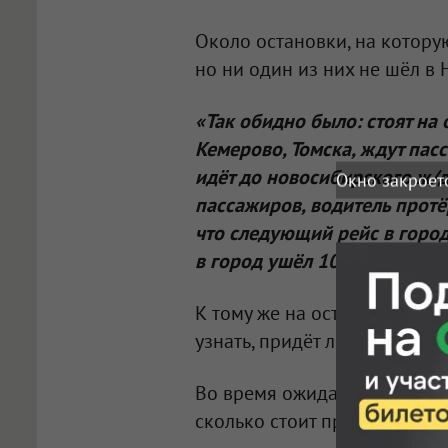
Около остановки, на котору
но ни один из них не шёл в
«Так обидно было: стоят на 
Кемерово, Томска, ждут пасс
идёт до новосибирского ж/д
Окно закроет
пассажиров, водитель протё
что следующий рейс в город 
в город ушёл 10 минут наза
К тому же на остановке отсу
узнать, придёт ли ещё один 
Во время ожидания девушка
сколько стоит проезд до Бар