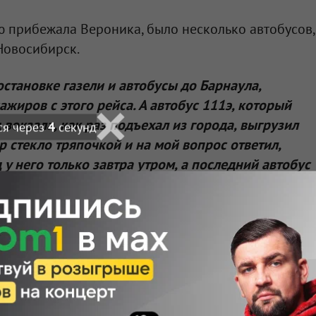
ю прибежала Вероника, было несколько автобусов,
 Новосибирск.
остановке газели и автобусы до Барнаула,
ажиров с этого рейса. А автобус 111э, который
 вокзала, как раз подъехал из города, выгрузил
ся через
3
секунд
р стекло тряпочкой и на мой вопрос ответил,
у него только завтра утром, а последний автобус
д, по расписанию»
, — пожаловалась Вероника.
тствует расписание, поэтому пассажиры не могут
автобус до города — №112.
 узнала у водителя междугородней маршрутки,
наула.