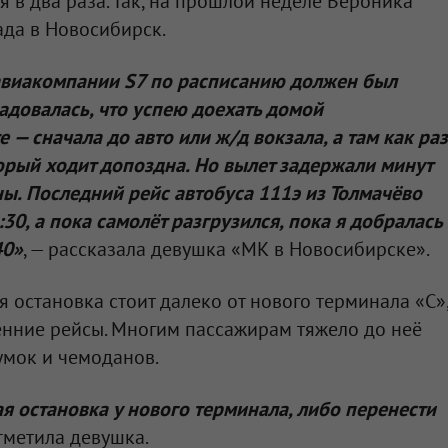
я в два раза. Так, на прошлой неделе Вероника
ада в Новосибирск.
авиакомпании S7 по расписанию должен был
радовалась, что успею доехать домой
— сначала до авто или ж/д вокзала, а там как раз
торый ходит допоздна. Но вылет задержали минут
аны. Последний рейс автобуса 111э из Толмачёво
:30, а пока самолёт разгрузился, пока я добралась
40»
, — рассказала девушка «МК в Новосибирске».
я остановка стоит далеко от нового терминала «С»
енние рейсы. Многим пассажирам тяжело до неё
умок и чемоданов.
 остановка у нового терминала, либо перенести
отметила девушка.