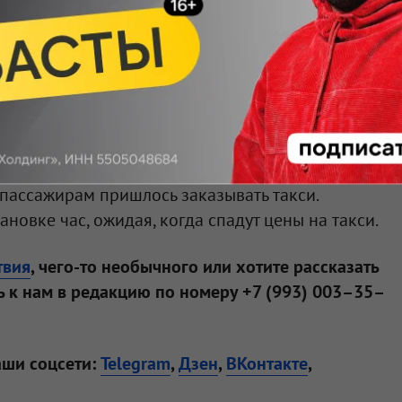
00 рублей. Ровно столько же, сколько если брать
ралась вызывать такси. До моего дома
 популярного в городе оператора стоило тоже
женщина, ей в Академгородок нужно было ехать —
дороже, чем до Барнаула!»
— возмутилась
пассажирам пришлось заказывать такси.
новке час, ожидая, когда спадут цены на такси.
твия
, чего-то необычного или хотите рассказать
 к нам в редакцию по номеру +7 (993) 003–35–
аши соцсети:
Telegram
,
Дзен
,
ВКонтакте
,