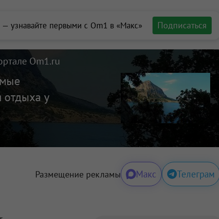
Подписаться
 — узнавайте первыми с Om1 в «Макс»
ортале Om1.ru
амые
 отдыха у
Макс
Телеграм
Размещение рекламы
т