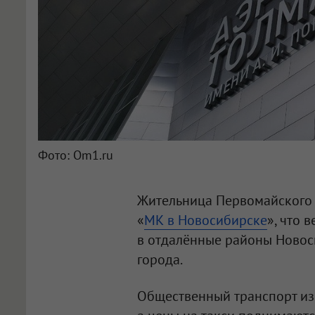
Фото: Om1.ru
Жительница Первомайского
«
МК в Новосибирске
», что 
в отдалённые районы Новос
города.
Общественный транспорт из Т