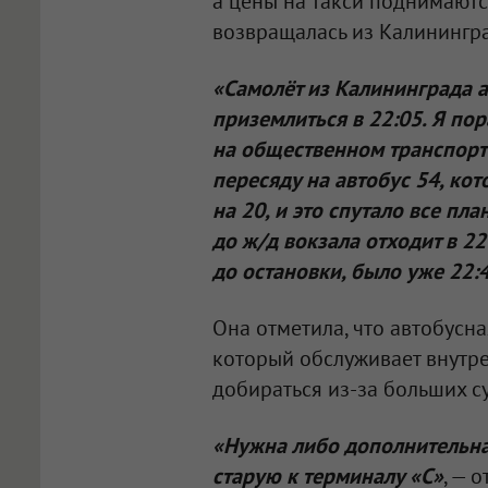
а цены на такси поднимаютс
возвращалась из Калинингр
«Самолёт из Калининграда 
приземлиться в 22:05. Я по
на общественном транспорте 
пересяду на автобус 54, ко
на 20, и это спутало все пл
до ж/д вокзала отходит в 22
до остановки, было уже 22:
Она отметила, что автобусна
который обслуживает внутр
добираться из-за больших с
«Нужна либо дополнительная
старую к терминалу «С»
, — 