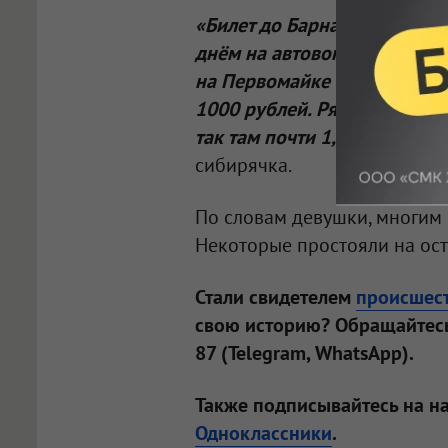
«Билет до Барнаула стоил 10
днём на автовокзале. Я соб
на Первомайке такси самого
1000 рублей. Рядом стояла 
так там почти 1,5 тысячи — 
сибирячка.
По словам девушки, многим 
Некоторые простояли на оста
Стали свидетелем
происшес
свою историю? Обращайтесь
87 (Telegram, WhatsApp).
Также подписывайтесь на н
Одноклассники
.