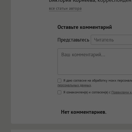
все статьи автора
Оставьте комментарий
Представьтесь
Поддержка HTML
Я даю согласие на обработку моих персона
персональных данных
.
<b>, <strong>, <u>, <i>, <em>, <s>
Я ознакомлен(а) и согласен(а) с
Правилами к
<blockquote>, <code> экраниру
[img]адрес[/img] будет открыва
Нет комментариев.