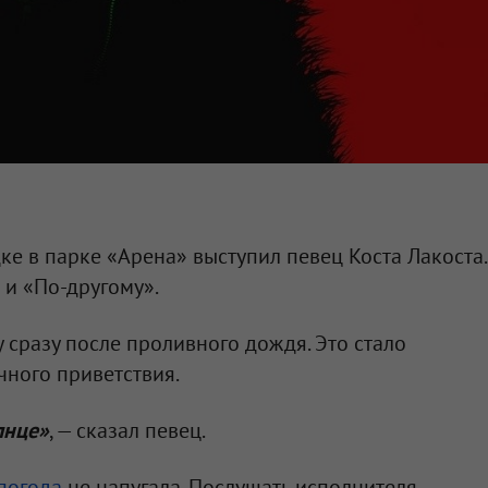
е в парке «Арена» выступил певец Коста Лакоста.
 и «По-другому».
 сразу после проливного дождя. Это стало
ного приветствия.
лнце»
, — сказал певец.
погода
не напугала. Послушать исполнителя