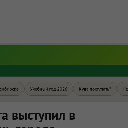
и
осибирске
Учебный год 2026
Куда поступать?
Не
та выступил в