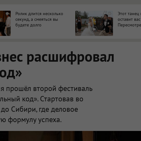
Ролик длится несколько
Этот танец
i
i
секунд, а смеяться вы
оставит вас
будете долго
Пересмотре
знес расшифровал
код»
я прошёл второй фестиваль
льный код». Стартовав во
 до Сибири, где деловое
ю формулу успеха.