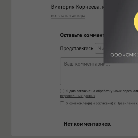
Виктория Корнеева
, корреспонден
все статьи автора
Оставьте комментарий
Представьтесь
Поддержка HTML
Я даю согласие на обработку моих персона
персональных данных
.
<b>, <strong>, <u>, <i>, <em>, <s>
Я ознакомлен(а) и согласен(а) с
Правилами к
<blockquote>, <code> экраниру
[img]адрес[/img] будет открыва
Нет комментариев.