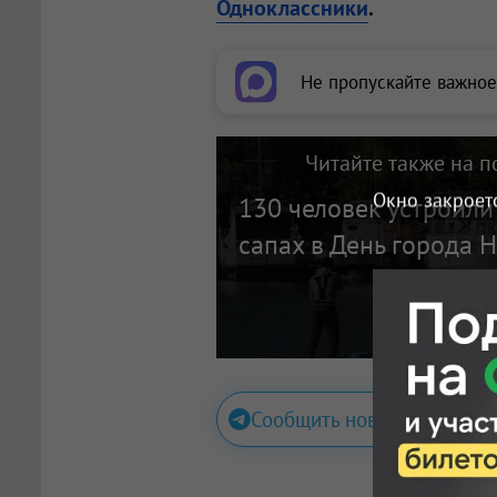
Одноклассники
.
Не пропускайте важное
Читайте также на п
Окно закроет
130 человек устроили
сапах в День города 
Сообщить новость