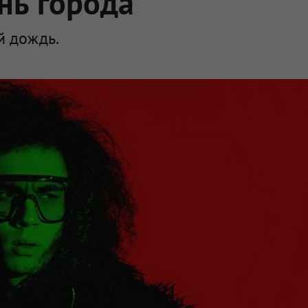
нь города
й дождь.