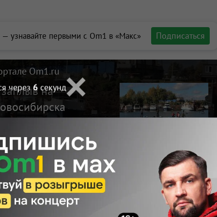
Подписаться
 — узнавайте первыми с Om1 в «Макс»
ортале Om1.ru
ся через
4
секунд
 заплыв на
Новосибирска
Макс
Телеграм
Размещение рекламы