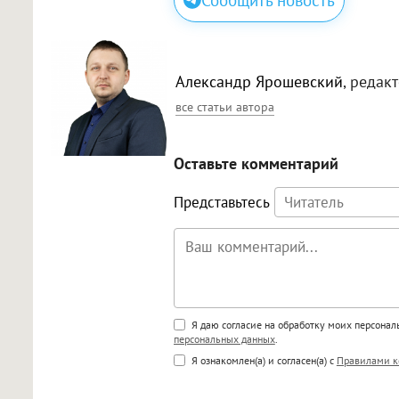
Александр Ярошевский
, редак
все статьи автора
Оставьте комментарий
Представьтесь
Поддержка HTML
Я даю согласие на обработку моих персона
персональных данных
.
<b>, <strong>, <u>, <i>, <em>, <s>
Я ознакомлен(а) и согласен(а) с
Правилами к
<blockquote>, <code> экраниру
[img]адрес[/img] будет открыва