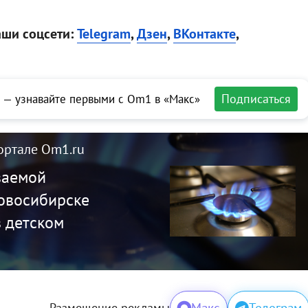
аши соцсети:
Telegram
,
Дзен
,
ВКонтакте
,
Подписаться
 — узнавайте первыми с Om1 в «Макс»
ортале Om1.ru
ваемой
Новосибирске
в детском
Макс
Телеграм
Размещение рекламы