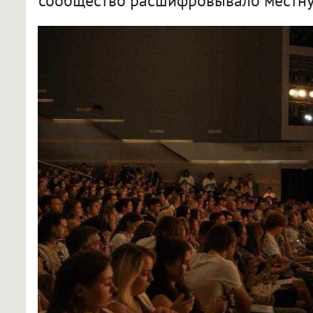
сообщество расшифровывало местну