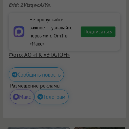
Erid: 2VtzqwcAJYa
.
Не пропускайте
важное — узнавайте
Подписаться
первыми с Om1 в
«Макс»
Фото: АО «ГК «ЭТАЛОН»
Сообщить новость
Размещение рекламы
Макс
Телеграм
i