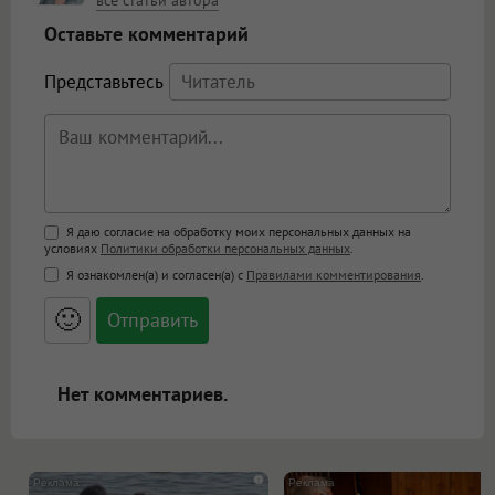
все статьи автора
Оставьте комментарий
Представьтесь
Поддержка HTML
Я даю согласие на обработку моих персональных данных на
условиях
Политики обработки персональных данных
.
<b>, <strong>, <u>, <i>, <em>, <s>, <big>,
Я ознакомлен(а) и согласен(а) с
Правилами комментирования
.
<small>, <sup>, <sub>, <pre>, <ul>, <ol>, <li>,
<blockquote>, <code> экранирует HTML,
🙂
адреса URL автоматически становятся
ссылками, и [img]адрес[/img] будет
открываться в новой вкладке.
Нет комментариев.
i