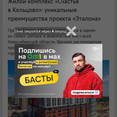
Жилой комплекс «Счастье
в Кольцово»: уникальные
преимущества проекта «Эталона»
Проект Группы «Эталон» возводится в одном
Окно закроется через
2
секунд
из самых уютных и живописных мест всей
Новосибирской области. Удачное расположение
проекта позволяет ему сочетать преимущества
городской среды и загородной жизни.