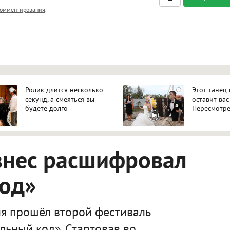
, <big>, <small>, <sup>, <sub>, <pre>, <ul>, <ol>, <li>,
омментирования
.
ет HTML, адреса URL автоматически становятся ссылками, и
ться в новой вкладке.
Ролик длится несколько
Этот танец
i
i
секунд, а смеяться вы
оставит вас
будете долго
Пересмотре
знес расшифровал
код»
я прошёл второй фестиваль
льный код». Стартовав во