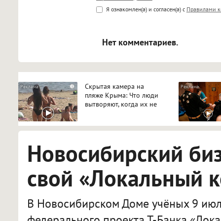
<b>, <strong>, <u>, <i>, <em>, <s>
Я ознакомлен(а) и согласен(а) с
Правилами к
<blockquote>, <code> экраниру
[img]адрес[/img] будет открыва
Нет комментариев.
Скрытая камера на
i
пляже Крыма: Что люди
вытворяют, когда их не
видят...
Новосибирский би
свой «Локальный 
В Новосибирском Доме учёных 9 июл
федерального проекта Т-Банка «Лока