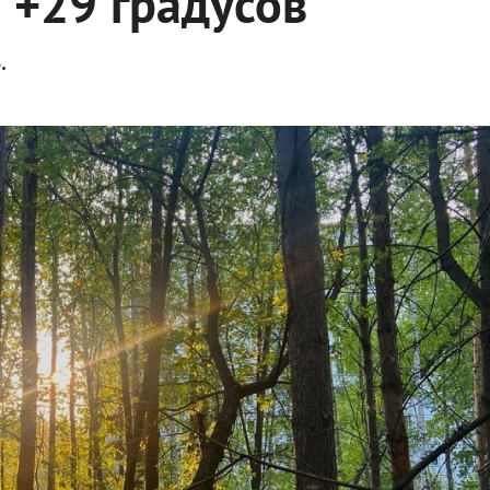
 +29 градусов
.