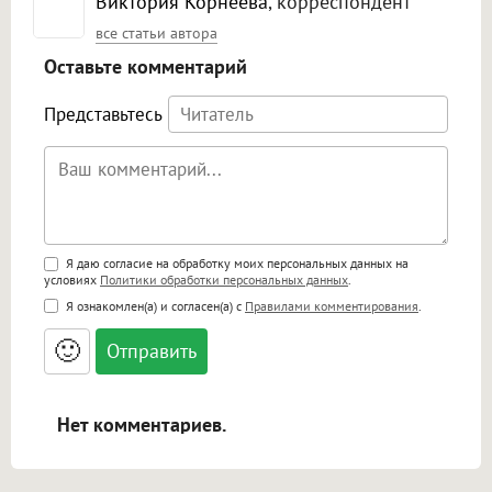
Виктория Корнеева
, корреспондент
все статьи автора
Оставьте комментарий
Представьтесь
Поддержка HTML
Я даю согласие на обработку моих персональных данных на
условиях
Политики обработки персональных данных
.
<b>, <strong>, <u>, <i>, <em>, <s>, <big>,
Я ознакомлен(а) и согласен(а) с
Правилами комментирования
.
<small>, <sup>, <sub>, <pre>, <ul>, <ol>, <li>,
<blockquote>, <code> экранирует HTML,
🙂
адреса URL автоматически становятся
ссылками, и [img]адрес[/img] будет
открываться в новой вкладке.
Нет комментариев.