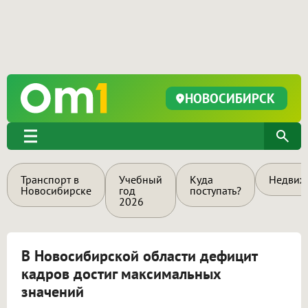
НОВОСИБИРСК
Транспорт в
Учебный
Куда
Недвиж
Новосибирске
год
поступать?
2026
В Новосибирской области дефицит
кадров достиг максимальных
значений