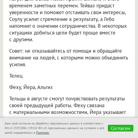
временем заметных перемен. Тейваз придаст
уверенности и поможет отстаивать свои интересы,
Соулу усилит стремление к результату, а Гебо
напомнит о значении сотрудничества. В некоторых
ситуациях добиться цели будет проще вместе
с другими.
Совет: не отказывайтесь от помощи и обращайте
внимание на людей, с которыми можно объединить
усилия.
Телец
Феху, Йера, Альгиз
Тельцы в августе смогут почувствовать результаты
своей предыдущей работы. Феху связана
с материальными возможностями, Йера указывает
на постепенное получение плодов вложенных
Даю своё согласие на обработку персональных данных в соответствии с
усилий, а Альгиз призывает бережнее относиться
Согласен
ФЗ от 27.07.2006 г. №152-ФЗ «О персональных данных» на условиях и для
к тому, что уже удалось приобрести. Резкие
целей, определённых в
Политике.