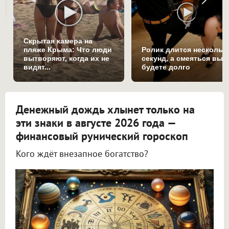
Скрытая камера на
пляже Крыма: Что люди
Ролик длится нескольк
вытворяют, когда их не
секунд, а смеяться вы
видят...
будете долго
Денежный дождь хлынет только на
эти знаки в августе 2026 года —
финансовый рунический гороскоп
Кого ждёт внезапное богатство?
Астролог Всеволод Побединский спрогнозировал финансы на август 2026