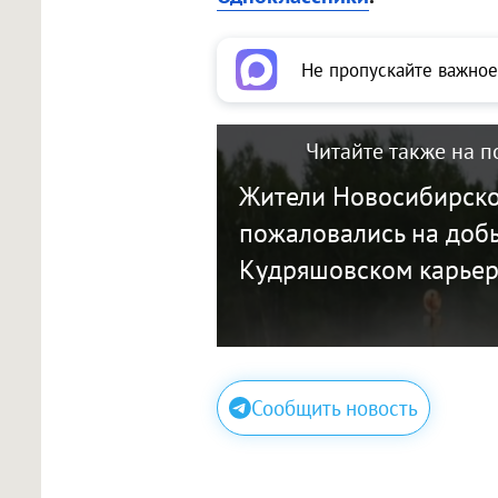
Не пропускайте важное
Читайте также на п
Жители Новосибирско
пожаловались на добы
Кудряшовском карье
Сообщить новость