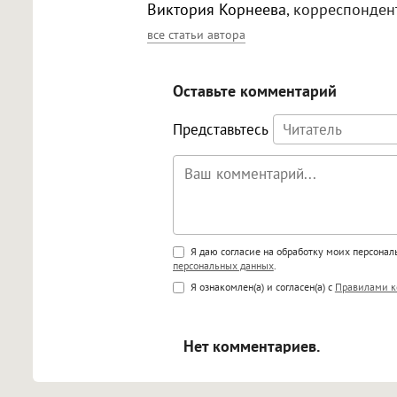
Виктория Корнеева
, корреспонден
все статьи автора
Оставьте комментарий
Представьтесь
Поддержка HTML
Я даю согласие на обработку моих персона
персональных данных
.
<b>, <strong>, <u>, <i>, <em>, <s>
Я ознакомлен(а) и согласен(а) с
Правилами к
<blockquote>, <code> экраниру
[img]адрес[/img] будет открыва
Нет комментариев.