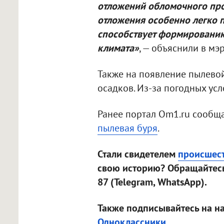
отложений обломочного прои
отложения особенно легко 
способствует формированию
климата»
, — объяснили в мэ
Также на появление пылевой
осадков. Из-за погодных усл
Ранее портал Om1.ru сообща
пылевая бур
я
.
Стали свидетелем
происшес
свою историю? Обращайтесь
87 (Telegram, WhatsApp).
Также подписывайтесь на н
Одноклассники
.