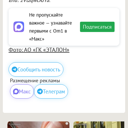
Erid: 2VtzqwcAJYa
.
Не пропускайте
важное — узнавайте
Подписаться
первыми с Om1 в
«Макс»
Фото: АО «ГК «ЭТАЛОН»
Сообщить новость
Размещение рекламы
Макс
Телеграм
i