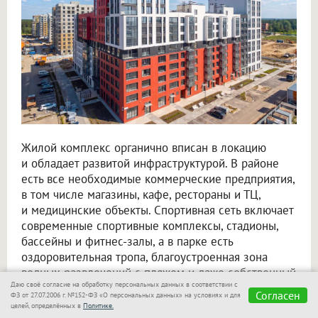
Жилой комплекс органично вписан в локацию
и обладает развитой инфраструктурой. В районе
есть все необходимые коммерческие предприятия,
в том числе магазины, кафе, рестораны и ТЦ,
и медицинские объекты. Спортивная сеть включает
современные спортивные комплексы, стадионы,
бассейны и фитнес-залы, а в парке есть
оздоровительная тропа, благоустроенная зона
водных развлечений с пляжем и даже собственный
Даю своё согласие на обработку персональных данных в соответствии с
конный клуб. Детский образовательный комплекс
Согласен
ФЗ от 27.07.2006 г. №152-ФЗ «О персональных данных» на условиях и для
сформирован из новых школ и детских садов.
целей, определённых в
Политике.