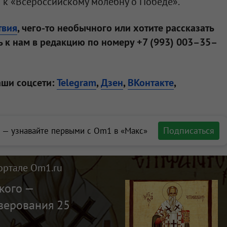
 к «Всероссийскому молебну о Победе».
твия
, чего-то необычного или хотите рассказать
 к нам в редакцию по номеру +7 (993) 003–35–
аши соцсети:
Telegram
,
Дзен
,
ВКонтакте
,
Подписаться
 — узнавайте первыми с Om1 в «Макс»
ортале Om1.ru
кого —
верования 25