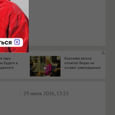
ся пару
Королева вагона
i
вы будете в
отожгла! Видео не
иденного
оставит равнодушным
29 июля 2026, 13:23