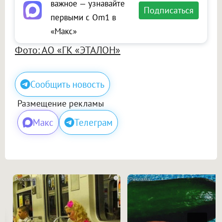
важное — узнавайте
Подписаться
первыми с Om1 в
«Макс»
Фото: АО «ГК «ЭТАЛОН»
Сообщить новость
Размещение рекламы
Макс
Телеграм
i