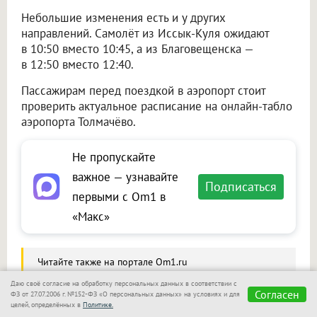
Небольшие изменения есть и у других
направлений. Самолёт из Иссык-Куля ожидают
в 10:50 вместо 10:45, а из Благовещенска —
в 12:50 вместо 12:40.
Пассажирам перед поездкой в аэропорт стоит
проверить актуальное расписание на онлайн-табло
аэропорта Толмачёво.
Не пропускайте
важное — узнавайте
Подписаться
первыми с Om1 в
«Макс»
Читайте также на портале Om1.ru
Необычный сувенир из Вьетнама обернулся
Даю своё согласие на обработку персональных данных в соответствии с
Согласен
ФЗ от 27.07.2006 г. №152-ФЗ «О персональных данных» на условиях и для
проблемами для пассажира в Новосибирске
целей, определённых в
Политике.