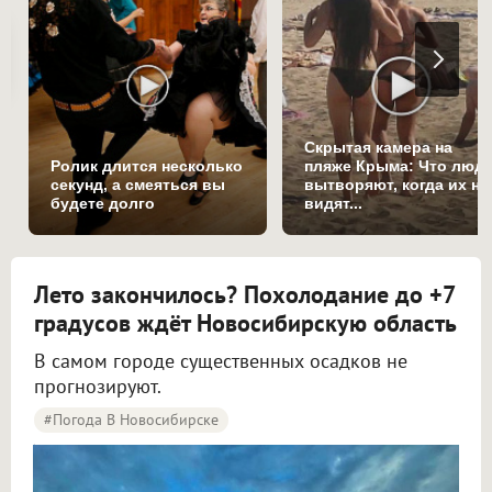
Скрытая камера на
Ролик длится несколько
пляже Крыма: Что люд
секунд, а смеяться вы
вытворяют, когда их не
будете долго
видят...
Лето закончилось? Похолодание до +7
градусов ждёт Новосибирскую область
В самом городе существенных осадков не
прогнозируют.
#Погода В Новосибирске
Синоптики рассказали о погоде в Новосибирске на 8 и 9 августа