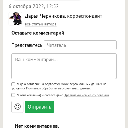
6 октября 2022, 12:52
Дарья Черникова
, корреспондент
все статьи автора
Оставьте комментарий
Представьтесь
Поддержка HTML
Я даю согласие на обработку моих персональных данных на
условиях
Политики обработки персональных данных
.
<b>, <strong>, <u>, <i>, <em>, <s>, <big>,
Я ознакомлен(а) и согласен(а) с
Правилами комментирования
.
<small>, <sup>, <sub>, <pre>, <ul>, <ol>, <li>,
<blockquote>, <code> экранирует HTML,
🙂
адреса URL автоматически становятся
ссылками, и [img]адрес[/img] будет
открываться в новой вкладке.
Нет комментариев.