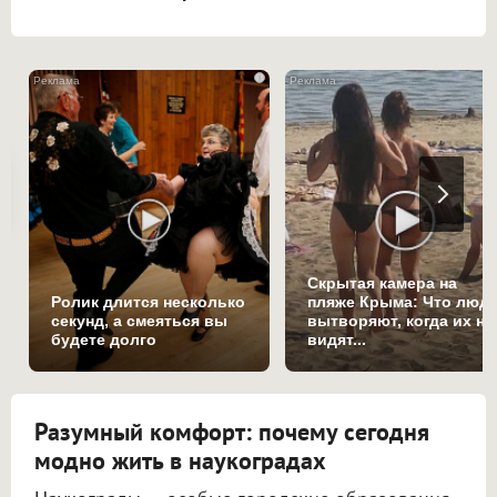
i
Скрытая камера на
Ролик длится несколько
пляже Крыма: Что люд
секунд, а смеяться вы
вытворяют, когда их не
будете долго
видят...
Разумный комфорт: почему сегодня
модно жить в наукоградах