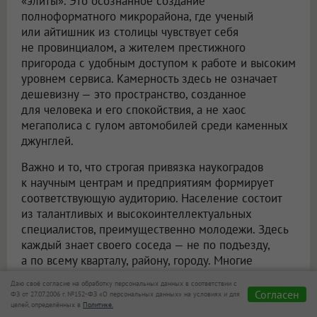
«элиты». Это осознанное создание
полноформатного микрорайона, где ученый
или айтишник из столицы чувствует себя
не провинциалом, а жителем престижного
пригорода с удобным доступом к работе и высоким
уровнем сервиса. Камерность здесь не означает
дешевизну — это пространство, созданное
для человека и его спокойствия, а не хаос
мегаполиса с гулом автомобилей среди каменных
джунглей.
Важно и то, что строгая привязка наукоградов
к научным центрам и предприятиям формирует
соответствующую аудиторию. Население состоит
из талантливых и высокоинтеллектуальных
специалистов, преимущественно молодежи. Здесь
каждый знает своего соседа — не по подъезду,
а по всему кварталу, району, городу. Многие
встречают в таких условиях не только
Даю своё согласие на обработку персональных данных в соответствии с
единомышленников и друзей, но и настоящую
Согласен
ФЗ от 27.07.2006 г. №152-ФЗ «О персональных данных» на условиях и для
любовь. Еще с советских времен наукограды
целей, определённых в
Политике.