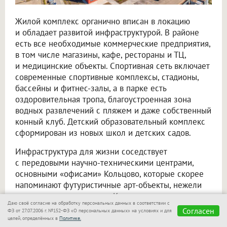
Жилой комплекс органично вписан в локацию
и обладает развитой инфраструктурой. В районе
есть все необходимые коммерческие предприятия,
в том числе магазины, кафе, рестораны и ТЦ,
и медицинские объекты. Спортивная сеть включает
современные спортивные комплексы, стадионы,
бассейны и фитнес-залы, а в парке есть
оздоровительная тропа, благоустроенная зона
водных развлечений с пляжем и даже собственный
конный клуб. Детский образовательный комплекс
сформирован из новых школ и детских садов.
Инфраструктура для жизни соседствует
с передовыми научно-техническими центрами,
основными «офисами» Кольцово, которые скорее
напоминают футуристичные арт-объекты, нежели
стереотипные промзоны. К примеру, сложная
Даю своё согласие на обработку персональных данных в соответствии с
архитектура местного Биотехнопарка превратила
Согласен
ФЗ от 27.07.2006 г. №152-ФЗ «О персональных данных» на условиях и для
его в одну из главных местных
целей, определённых в
Политике.