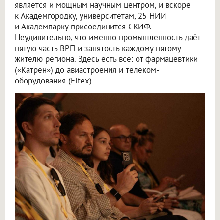
является и мощным научным центром, и вскоре
к Академгородку, университетам, 25 НИИ
и Академпарку присоединится СКИФ.
Неудивительно, что именно промышленность даёт
пятую часть ВРП и занятость каждому пятому
жителю региона. Здесь есть всё: от фармацевтики
(«Катрен») до авиастроения и телеком-
оборудования (Eltex).