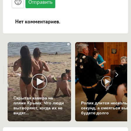
🙂
адреса URL автоматически становятся
ссылками, и [img]адрес[/img] будет
открываться в новой вкладке.
Нет комментариев.
i
Скрытая камера на
пляже Крыма: Что люди
Ролик длится нескольк
вытворяют, когда их не
секунд, а смеяться вы
видят...
будете долго