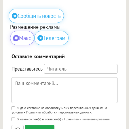
Сообщить новость
Размещение рекламы
Макс
Телеграм
Оставьте комментарий
Представьтесь
Поддержка HTML
Я даю согласие на обработку моих персональных данных на
условиях
Политики обработки персональных данных
.
<b>, <strong>, <u>, <i>, <em>, <s>, <big>,
Я ознакомлен(а) и согласен(а) с
Правилами комментирования
.
<small>, <sup>, <sub>, <pre>, <ul>, <ol>, <li>,
<blockquote>, <code> экранирует HTML,