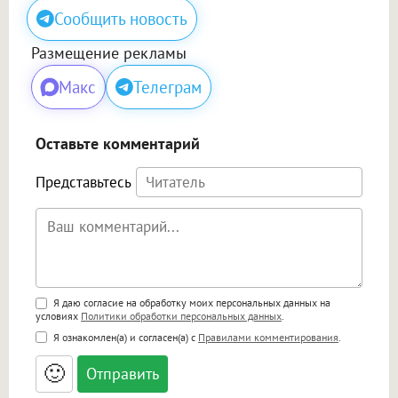
Сообщить новость
Размещение рекламы
Макс
Телеграм
Оставьте комментарий
Представьтесь
Поддержка HTML
Я даю согласие на обработку моих персональных данных на
условиях
Политики обработки персональных данных
.
<b>, <strong>, <u>, <i>, <em>, <s>, <big>,
Я ознакомлен(а) и согласен(а) с
Правилами комментирования
.
<small>, <sup>, <sub>, <pre>, <ul>, <ol>, <li>,
<blockquote>, <code> экранирует HTML,
🙂
адреса URL автоматически становятся
ссылками, и [img]адрес[/img] будет