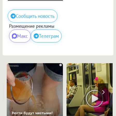
Сообщить новость
Размещение рекламы
Макс
Телеграм
i
Ногти будут чистыми!