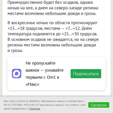
Преимущественно будет без осадков, однако
ночью на юге, а днём на северо-западе региона
местами возможны небольшие дожди и грозы.
В воскресенье ночью по области прогнозируют
+13…+18 градусов, местами — +7…+12. Днём
температура поднимется до +25…+30 градусов.
В основном осадков не ожидается, но на севере
региона местами возможны небольшие дожди
и грозы.
Не пропускайте
важное — узнавайте
Подписаться
первыми с Om1 в
«Макс»
Читайте также на портале Om1.ru
Даю своё согласие на обработку персональных данных в соответствии с
Согласен
ФЗ от 27.07.2006 г. №152-ФЗ «О персональных данных» на условиях и для
В Новосибирске начинается неделя дождей:
целей, определённых в
Политике.