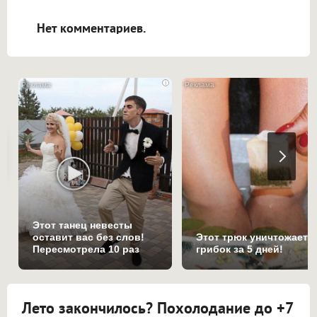
открываться в новой вкладке.
Нет комментариев.
i
Этот танец невесты
оставит вас без слов!
Этот трюк уничтожает
Пересмотрела 10 раз
грибок за 5 дней!
Лето закончилось? Похолодание до +7