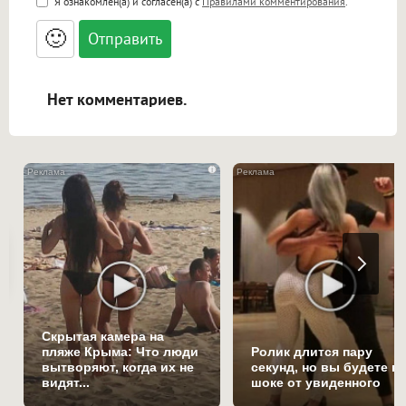
Я ознакомлен(а) и согласен(а) с
Правилами комментирования
.
<small>, <sup>, <sub>, <pre>, <ul>, <ol>, <li>,
<blockquote>, <code> экранирует HTML,
🙂
адреса URL автоматически становятся
ссылками, и [img]адрес[/img] будет
открываться в новой вкладке.
Нет комментариев.
i
Скрытая камера на
пляже Крыма: Что люди
Ролик длится пару
вытворяют, когда их не
секунд, но вы будете в
видят...
шоке от увиденного