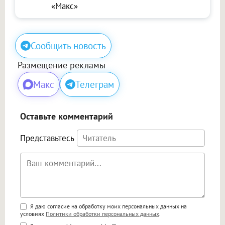
«Макс»
Сообщить новость
Размещение рекламы
Макс
Телеграм
Оставьте комментарий
Представьтесь
Поддержка HTML
Я даю согласие на обработку моих персональных данных на
условиях
Политики обработки персональных данных
.
<b>, <strong>, <u>, <i>, <em>, <s>, <big>,