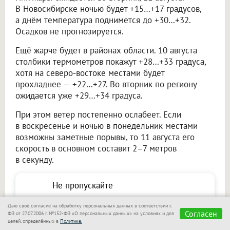
В Новосибирске ночью будет +15…+17 градусов,
а днём температура поднимется до +30…+32.
Осадков не прогнозируется.
Ещё жарче будет в районах области. 10 августа
столбики термометров покажут +28…+33 градуса,
хотя на северо-востоке местами будет
прохладнее — +22…+27. Во вторник по региону
ожидается уже +29…+34 градуса.
При этом ветер постепенно ослабеет. Если
в воскресенье и ночью в понедельник местами
возможны заметные порывы, то 11 августа его
скорость в основном составит 2–7 метров
в секунду.
Не пропускайте
важное — узнавайте
Подписаться
Даю своё согласие на обработку персональных данных в соответствии с
Согласен
первыми с Om1 в
ФЗ от 27.07.2006 г. №152-ФЗ «О персональных данных» на условиях и для
целей, определённых в
Политике.
«Макс»