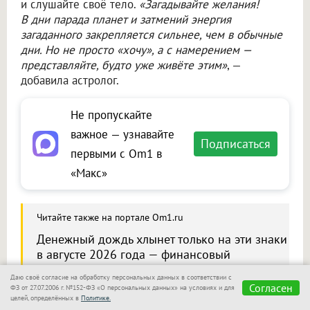
и слушайте своё тело.
«Загадывайте желания!
В дни парада планет и затмений энергия
загаданного закрепляется сильнее, чем в обычные
дни. Но не просто «хочу», а с намерением —
представляйте, будто уже живёте этим»
, —
добавила астролог.
Не пропускайте
важное — узнавайте
Подписаться
первыми с Om1 в
«Макс»
Читайте также на портале Om1.ru
Денежный дождь хлынет только на эти знаки
в августе 2026 года — финансовый
рунический гороскоп
Даю своё согласие на обработку персональных данных в соответствии с
Согласен
ФЗ от 27.07.2006 г. №152-ФЗ «О персональных данных» на условиях и для
целей, определённых в
Политике.