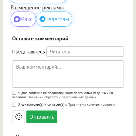
Размещение рекламы
Макс
Телеграм
Оставьте комментарий
Представьтесь
Поддержка HTML
Я даю согласие на обработку моих персональных данных на
условиях
Политики обработки персональных данных
.
<b>, <strong>, <u>, <i>, <em>, <s>, <big>,
Я ознакомлен(а) и согласен(а) с
Правилами комментирования
.
<small>, <sup>, <sub>, <pre>, <ul>, <ol>, <li>,
<blockquote>, <code> экранирует HTML,
🙂
адреса URL автоматически становятся
ссылками, и [img]адрес[/img] будет
открываться в новой вкладке.