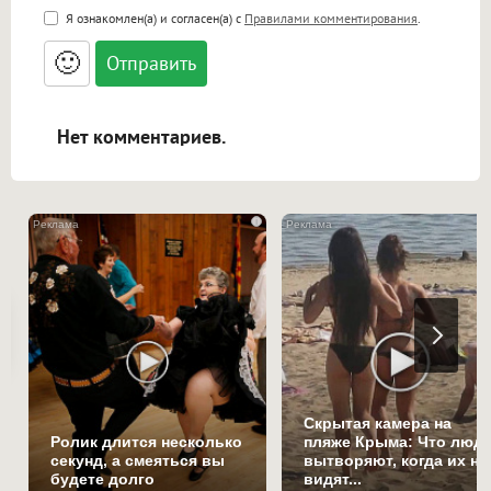
<b>, <strong>, <u>, <i>, <em>, <s>, <big>,
Я ознакомлен(а) и согласен(а) с
Правилами комментирования
.
<small>, <sup>, <sub>, <pre>, <ul>, <ol>, <li>,
<blockquote>, <code> экранирует HTML,
🙂
адреса URL автоматически становятся
ссылками, и [img]адрес[/img] будет
открываться в новой вкладке.
Нет комментариев.
i
Скрытая камера на
Ролик длится несколько
пляже Крыма: Что люд
секунд, а смеяться вы
вытворяют, когда их не
будете долго
видят...