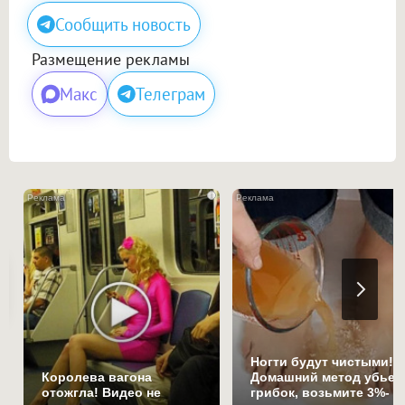
Сообщить новость
Размещение рекламы
Макс
Телеграм
i
Ногти будут чистыми!
Королева вагона
Домашний метод убьет
отожгла! Видео не
грибок, возьмите 3%-