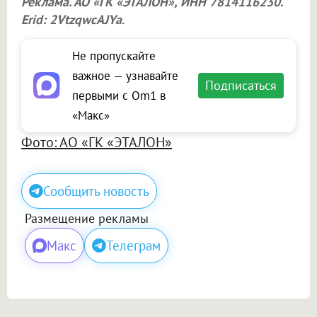
Реклама. АО «ГК «ЭТАЛОН», ИНН 7814116230.
Erid: 2VtzqwcAJYa
.
Не пропускайте
важное — узнавайте
Подписаться
первыми с Om1 в
«Макс»
Фото: АО «ГК «ЭТАЛОН»
Сообщить новость
Размещение рекламы
Макс
Телеграм