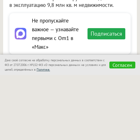
в эксплуатацию 9,8 млн кв. м недвижимости.
Не пропускайте
важное — узнавайте
Подписаться
первыми с Om1 в
«Макс»
Даю своё согласие на обработку персональных данных в соответствии с
Согласен
ФЗ от 27.07.2006 г. №152-ФЗ «О персональных данных» на условиях и для
целей, определённых в
Политике.
Сообщить новость
Размещение рекламы
Макс
Телеграм
Оставьте комментарий
Представьтесь