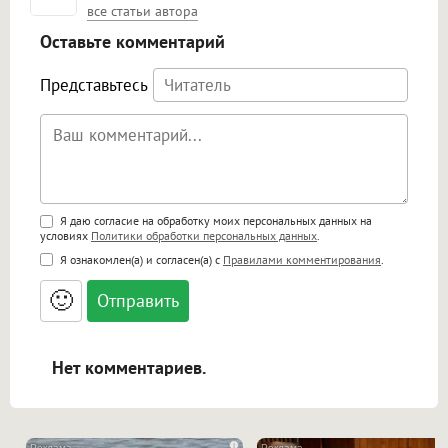
все статьи автора
Оставьте комментарий
Представьтесь
Поддержка HTML
Я даю согласие на обработку моих персональных данных на
условиях
Политики обработки персональных данных
.
<b>, <strong>, <u>, <i>, <em>, <s>, <big>,
Я ознакомлен(а) и согласен(а) с
Правилами комментирования
.
<small>, <sup>, <sub>, <pre>, <ul>, <ol>, <li>,
<blockquote>, <code> экранирует HTML,
🙂
адреса URL автоматически становятся
ссылками, и [img]адрес[/img] будет
открываться в новой вкладке.
Нет комментариев.
i