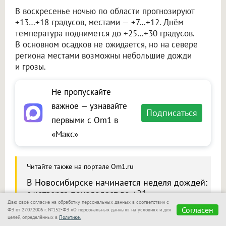
В воскресенье ночью по области прогнозируют
+13…+18 градусов, местами — +7…+12. Днём
температура поднимется до +25…+30 градусов.
В основном осадков не ожидается, но на севере
региона местами возможны небольшие дожди
и грозы.
Не пропускайте
важное — узнавайте
Подписаться
первыми с Om1 в
«Макс»
Читайте также на портале Om1.ru
В Новосибирске начинается неделя дождей:
с четверга похолодает до +21
Даю своё согласие на обработку персональных данных в соответствии с
Согласен
ФЗ от 27.07.2006 г. №152-ФЗ «О персональных данных» на условиях и для
целей, определённых в
Политике.