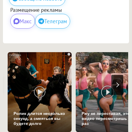
Размещение рекламы
Макс
Телеграм
i
Ролик длится несколько
Ржу не переставая, это
секунд, а смеяться вы
видео пересмотришь н
будете долго
раз