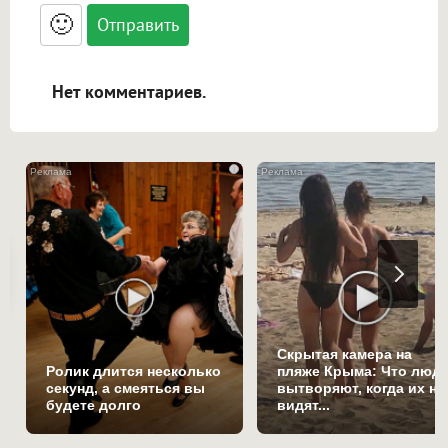
<blockquote>, <code> экранирует HTML,
🙂
адреса URL автоматически становятся
ссылками, и [img]адрес[/img] будет
открываться в новой вкладке.
Нет комментариев.
i
Скрытая камера на
Ролик длится несколько
пляже Крыма: Что люд
секунд, а смеяться вы
вытворяют, когда их не
будете долго
видят...