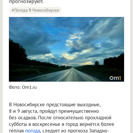
прогнозируют.
#Погода В Новосибирске
Синоптики рассказали о погоде в Новосибирске на 8 и 9 августа
Фото: Om1.ru
В Новосибирске предстоящие выходные,
8 и 9 августа, пройдут преимущественно
без осадков. После относительно прохладной
субботы в воскресенье в город вернётся более
тёплая
погода
, следует из прогноза Западно-