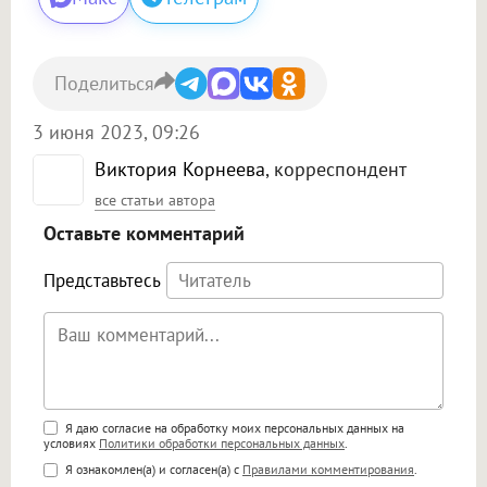
Поделиться
3 июня 2023, 09:26
Виктория Корнеева
, корреспондент
все статьи автора
Оставьте комментарий
Представьтесь
Поддержка HTML
Я даю согласие на обработку моих персональных данных на
условиях
Политики обработки персональных данных
.
<b>, <strong>, <u>, <i>, <em>, <s>, <big>,
Я ознакомлен(а) и согласен(а) с
Правилами комментирования
.
<small>, <sup>, <sub>, <pre>, <ul>, <ol>, <li>,