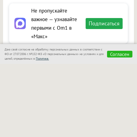
Не пропускайте
важное — узнавайте
Подписаться
первыми с Om1 в
«Макс»
Даю своё согласие на обработку персональных данных в соответствии с
Согласен
ФЗ от 27.07.2006 г. №152-ФЗ «О персональных данных» на условиях и для
целей, определённых в
Политике.
Сообщить новость
Размещение рекламы
Макс
Телеграм
Оставьте комментарий
Представьтесь