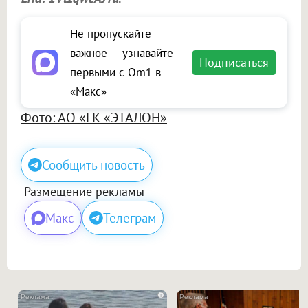
Не пропускайте
важное — узнавайте
Подписаться
первыми с Om1 в
«Макс»
Фото: АО «ГК «ЭТАЛОН»
Сообщить новость
Размещение рекламы
Макс
Телеграм
i