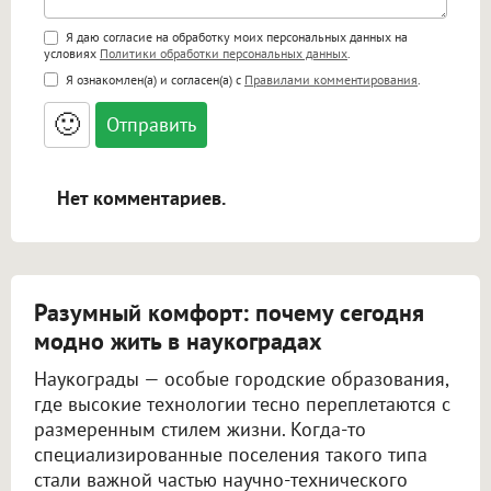
Поддержка HTML
Я даю согласие на обработку моих персональных данных на
условиях
Политики обработки персональных данных
.
<b>, <strong>, <u>, <i>, <em>, <s>, <big>,
Я ознакомлен(а) и согласен(а) с
Правилами комментирования
.
<small>, <sup>, <sub>, <pre>, <ul>, <ol>, <li>,
<blockquote>, <code> экранирует HTML,
🙂
адреса URL автоматически становятся
ссылками, и [img]адрес[/img] будет
открываться в новой вкладке.
Нет комментариев.
Разумный комфорт: почему сегодня
модно жить в наукоградах
Наукограды — особые городские образования,
где высокие технологии тесно переплетаются с
размеренным стилем жизни. Когда-то
специализированные поселения такого типа
стали важной частью научно-технического