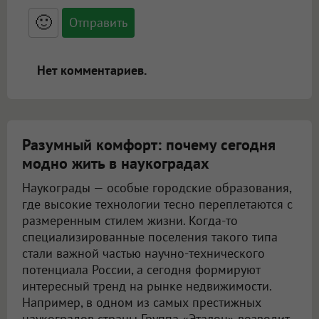
<small>, <sup>, <sub>, <pre>, <ul>, <ol>, <li>,
<blockquote>, <code> экранирует HTML,
🙂
адреса URL автоматически становятся
ссылками, и [img]адрес[/img] будет
открываться в новой вкладке.
Нет комментариев.
Разумный комфорт: почему сегодня
модно жить в наукоградах
Наукограды — особые городские образования,
где высокие технологии тесно переплетаются с
размеренным стилем жизни. Когда-то
специализированные поселения такого типа
стали важной частью научно-технического
потенциала России, а сегодня формируют
интересный тренд на рынке недвижимости.
Например, в одном из самых престижных
наукоградов страны Группа «Эталон» возводит