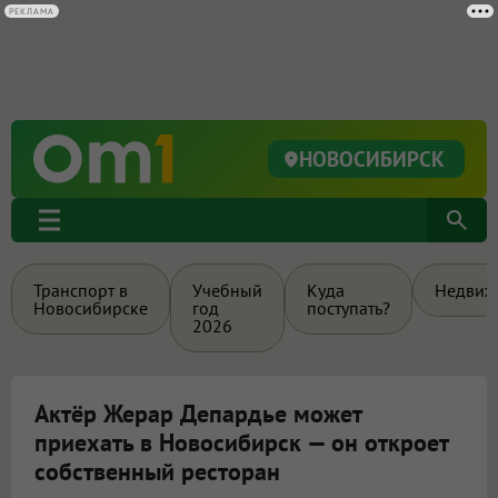
НОВОСИБИРСК
Транспорт в
Учебный
Куда
Недвиж
Новосибирске
год
поступать?
2026
Актёр Жерар Депардье может
приехать в Новосибирск — он откроет
собственный ресторан