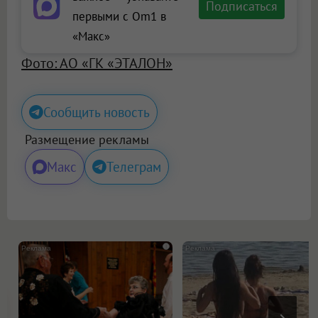
Подписаться
первыми с Om1 в
«Макс»
Фото: АО «ГК «ЭТАЛОН»
Сообщить новость
Размещение рекламы
Макс
Телеграм
i