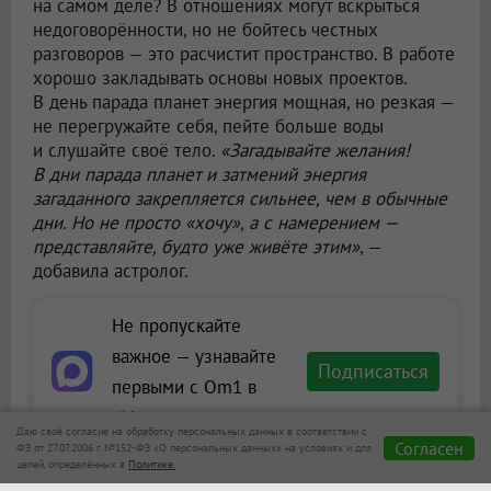
на самом деле? В отношениях могут вскрыться
недоговорённости, но не бойтесь честных
разговоров — это расчистит пространство. В работе
хорошо закладывать основы новых проектов.
В день парада планет энергия мощная, но резкая —
не перегружайте себя, пейте больше воды
и слушайте своё тело.
«Загадывайте желания!
В дни парада планет и затмений энергия
загаданного закрепляется сильнее, чем в обычные
дни. Но не просто «хочу», а с намерением —
представляйте, будто уже живёте этим»
, —
добавила астролог.
Не пропускайте
важное — узнавайте
Подписаться
первыми с Om1 в
«Макс»
Даю своё согласие на обработку персональных данных в соответствии с
Согласен
ФЗ от 27.07.2006 г. №152-ФЗ «О персональных данных» на условиях и для
целей, определённых в
Политике.
Читайте также на портале Om1.ru