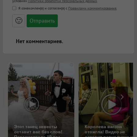
условиях
Политики обработки персональных данных
.
<b>, <strong>, <u>, <i>, <em>, <s>, <big>,
Я ознакомлен(а) и согласен(а) с
Правилами комментирования
.
<small>, <sup>, <sub>, <pre>, <ul>, <ol>, <li>,
<blockquote>, <code> экранирует HTML,
🙂
адреса URL автоматически становятся
ссылками, и [img]адрес[/img] будет
открываться в новой вкладке.
Нет комментариев.
i
Этот танец невесты
Королева вагона
оставит вас без слов!
отожгла! Видео не
Пересмотрела 10 раз
оставит равнодушным