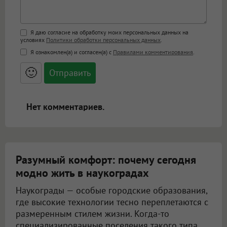
Поддержка HTML
Я даю согласие на обработку моих персональных данных на
условиях
Политики обработки персональных данных
.
<b>, <strong>, <u>, <i>, <em>, <s>, <big>,
Я ознакомлен(а) и согласен(а) с
Правилами комментирования
.
<small>, <sup>, <sub>, <pre>, <ul>, <ol>, <li>,
<blockquote>, <code> экранирует HTML,
🙂
адреса URL автоматически становятся
ссылками, и [img]адрес[/img] будет
открываться в новой вкладке.
Нет комментариев.
Разумный комфорт: почему сегодня
модно жить в наукоградах
Наукограды — особые городские образования,
где высокие технологии тесно переплетаются с
размеренным стилем жизни. Когда-то
специализированные поселения такого типа