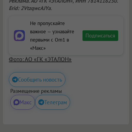
Реклама. АО «ГК «ЭТАЛОН», ИНН 7814116230.
Erid: 2VtzqwcAJYa
.
Не пропускайте
важное — узнавайте
Подписаться
первыми с Om1 в
«Макс»
Фото: АО «ГК «ЭТАЛОН»
Сообщить новость
Размещение рекламы
Макс
Телеграм