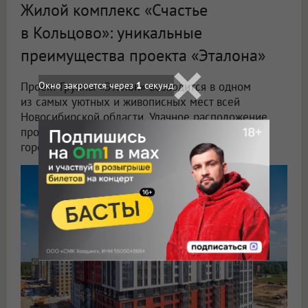
Жилой комплекс «Счастье
в Кольцово»: уникальные
преимущества проекта «Эталона»
Проект Группы «Эталон» возводится в одном
из самых уютных и живописных мест всей
Новосибирской области. Удачное расположение
проекта позволяет ему сочетать преимущества
городской среды и загородной жизни.