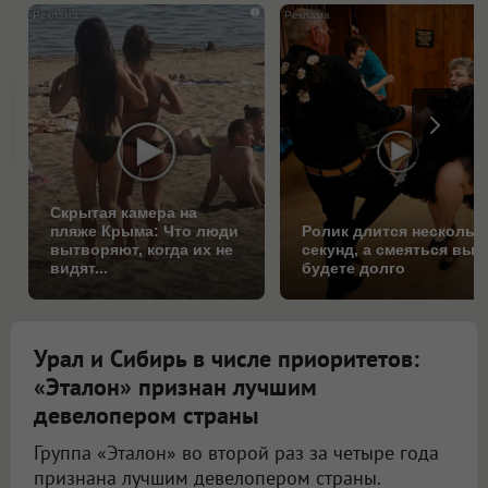
i
Скрытая камера на
пляже Крыма: Что люди
Ролик длится нескольк
вытворяют, когда их не
секунд, а смеяться вы
видят...
будете долго
Урал и Сибирь в числе приоритетов:
«Эталон» признан лучшим
девелопером страны
Группа «Эталон» во второй раз за четыре года
признана лучшим девелопером страны.