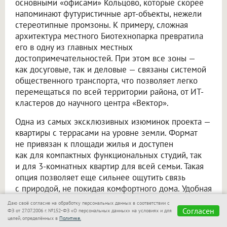
основными «офисами» Кольцово, которые скорее
напоминают футуристичные арт-объекты, нежели
стереотипные промзоны. К примеру, сложная
архитектура местного Биотехнопарка превратила
его в одну из главных местных
достопримечательностей. При этом все зоны —
как досуговые, так и деловые — связаны системой
общественного транспорта, что позволяет легко
перемещаться по всей территории района, от ИТ-
кластеров до научного центра «Вектор».
Одна из самых эксклюзивных изюминок проекта —
квартиры с террасами на уровне земли. Формат
не привязан к площади жилья и доступен
как для компактных функциональных студий, так
и для 3-комнатных квартир для всей семьи. Такая
опция позволяет еще сильнее ощутить связь
с природой, не покидая комфортного дома. Удобная
планировка открывает возможности для самых
Даю своё согласие на обработку персональных данных в соответствии с
разных активностей: здесь можно провести
Согласен
ФЗ от 27.07.2006 г. №152-ФЗ «О персональных данных» на условиях и для
целей, определённых в
Политике.
утреннюю тренировку, романтический ужин,