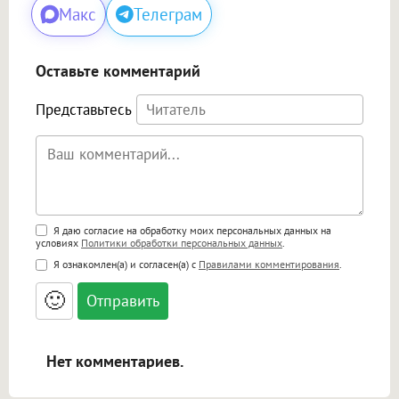
Макс
Телеграм
Оставьте комментарий
Представьтесь
Поддержка HTML
Я даю согласие на обработку моих персональных данных на
условиях
Политики обработки персональных данных
.
<b>, <strong>, <u>, <i>, <em>, <s>, <big>,
Я ознакомлен(а) и согласен(а) с
Правилами комментирования
.
<small>, <sup>, <sub>, <pre>, <ul>, <ol>, <li>,
<blockquote>, <code> экранирует HTML,
🙂
адреса URL автоматически становятся
ссылками, и [img]адрес[/img] будет
открываться в новой вкладке.
Нет комментариев.