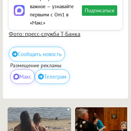
важное — узнавайте
Подписаться
первыми с Om1 в
«Макс»
Фото: пресс-служба Т-Банка
Сообщить новость
Размещение рекламы
Макс
Телеграм
i