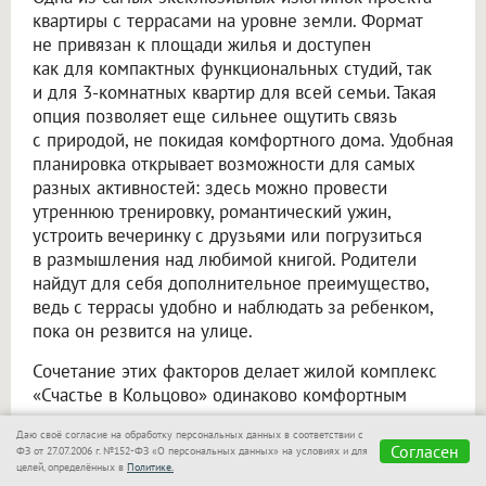
квартиры с террасами на уровне земли. Формат
не привязан к площади жилья и доступен
как для компактных функциональных студий, так
и для 3-комнатных квартир для всей семьи. Такая
опция позволяет еще сильнее ощутить связь
с природой, не покидая комфортного дома. Удобная
планировка открывает возможности для самых
разных активностей: здесь можно провести
утреннюю тренировку, романтический ужин,
устроить вечеринку с друзьями или погрузиться
в размышления над любимой книгой. Родители
найдут для себя дополнительное преимущество,
ведь с террасы удобно и наблюдать за ребенком,
пока он резвится на улице.
Сочетание этих факторов делает жилой комплекс
«Счастье в Кольцово» одинаково комфортным
как для молодых специалистов, которым важны
Даю своё согласие на обработку персональных данных в соответствии с
наполнение и продуманные сценарии, так
Согласен
ФЗ от 27.07.2006 г. №152-ФЗ «О персональных данных» на условиях и для
и для их семей, поскольку проект расположен
целей, определённых в
Политике.