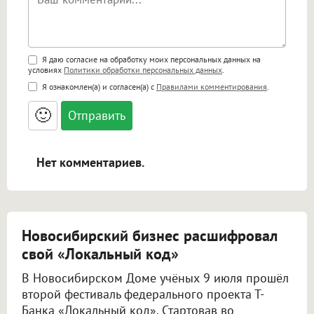
Поддержка HTML
Я даю согласие на обработку моих персональных данных на
условиях
Политики обработки персональных данных
.
<b>, <strong>, <u>, <i>, <em>, <s>, <big>,
Я ознакомлен(а) и согласен(а) с
Правилами комментирования
.
<small>, <sup>, <sub>, <pre>, <ul>, <ol>, <li>,
<blockquote>, <code> экранирует HTML,
🙂
адреса URL автоматически становятся
ссылками, и [img]адрес[/img] будет
открываться в новой вкладке.
Нет комментариев.
Новосибирский бизнес расшифровал
свой «Локальный код»
В Новосибирском Доме учёных 9 июля прошёл
второй фестиваль федерального проекта Т-
Банка «Локальный код». Стартовав во