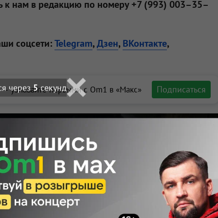
 к нам в редакцию по номеру +7 (993) 003–35–
аши соцсети:
Telegram
,
Дзен
,
ВКонтакте
,
ся через
3
секунд
Подписаться
 — узнавайте первыми с Om1 в «Макс»
ортале Om1.ru
вух подростков
икле