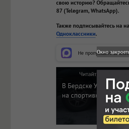
свою историю? Обращайтесь
87 (Telegram, WhatsApp).
Также подписывайтесь на н
Одноклассники
.
Окно закроет
Не пропускайте важное
Читайте также на п
В Бердске УАЗ сбил д
на спортивном мотоц