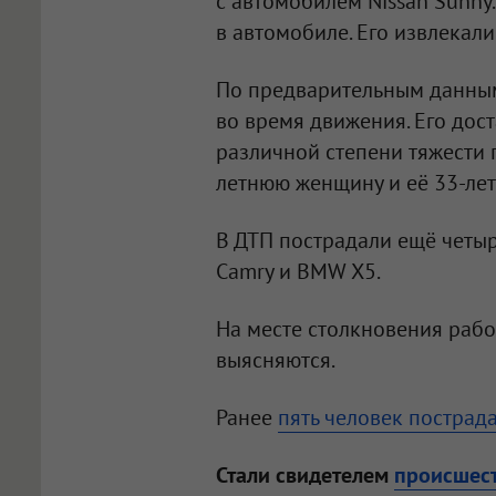
с автомобилем Nissan Sunny.
в автомобиле. Его извлекал
По предварительным данным
во время движения. Его дос
различной степени тяжести 
летнюю женщину и её 33-лет
В ДТП пострадали ещё четыре
Camry и BMW X5.
На месте столкновения рабо
выясняются.
Ранее
пять человек пострад
Стали свидетелем
происшес