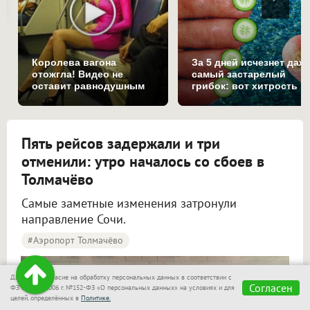
Королева вагона
За 5 дней исчезнет даж
отожгла! Видео не
самый застарелый
оставит равнодушным
грибок: вот хитрость
Пять рейсов задержали и три
отменили: утро началось со сбоев в
Толмачёво
Самые заметные изменения затронули
направление Сочи.
#Аэропорт Толмачёво
Пять рейсов задержали и три отменили в аэропорту Толмачёво
Даю своё согласие на обработку персональных данных в соответствии с
Согласен
ФЗ от 27.07.2006 г. №152-ФЗ «О персональных данных» на условиях и для
целей, определённых в
Политике.