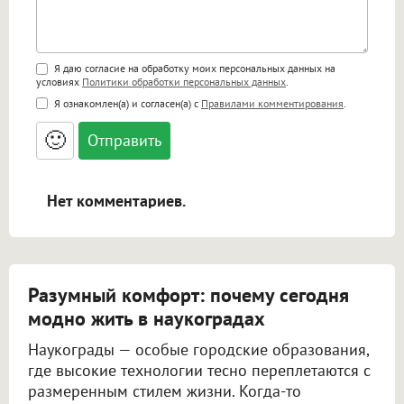
Поддержка HTML
Я даю согласие на обработку моих персональных данных на
условиях
Политики обработки персональных данных
.
<b>, <strong>, <u>, <i>, <em>, <s>, <big>,
Я ознакомлен(а) и согласен(а) с
Правилами комментирования
.
<small>, <sup>, <sub>, <pre>, <ul>, <ol>, <li>,
<blockquote>, <code> экранирует HTML,
🙂
адреса URL автоматически становятся
ссылками, и [img]адрес[/img] будет
открываться в новой вкладке.
Нет комментариев.
Разумный комфорт: почему сегодня
модно жить в наукоградах
Наукограды — особые городские образования,
где высокие технологии тесно переплетаются с
размеренным стилем жизни. Когда-то