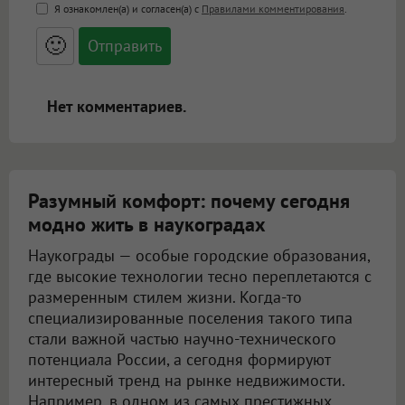
<b>, <strong>, <u>, <i>, <em>, <s>, <big>,
Я ознакомлен(а) и согласен(а) с
Правилами комментирования
.
<small>, <sup>, <sub>, <pre>, <ul>, <ol>, <li>,
<blockquote>, <code> экранирует HTML,
🙂
адреса URL автоматически становятся
ссылками, и [img]адрес[/img] будет
открываться в новой вкладке.
Нет комментариев.
Разумный комфорт: почему сегодня
модно жить в наукоградах
Наукограды — особые городские образования,
где высокие технологии тесно переплетаются с
размеренным стилем жизни. Когда-то
специализированные поселения такого типа
стали важной частью научно-технического
потенциала России, а сегодня формируют
интересный тренд на рынке недвижимости.
Например, в одном из самых престижных