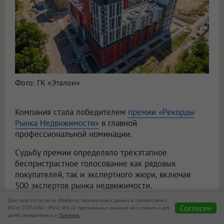
Фото: ГК «Эталон»
Компания стала победителем
премии «Рекорды
Рынка Недвижимости»
в главной
профессиональной номинации.
Судьбу премии определяло трёхэтапное
беспристрастное голосование как рядовых
покупателей, так и экспертного жюри, включая
500 экспертов рынка недвижимости.
По результатам комплексной оценки показателей
Даю своё согласие на обработку персональных данных в соответствии с
«Эталон» показал лучший результат среди всех
Согласен
ФЗ от 27.07.2006 г. №152-ФЗ «О персональных данных» на условиях и для
целей, определённых в
Политике.
конкурентов.