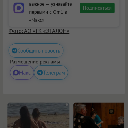
важное — узнавайте
Подписаться
первыми с Om1 в
«Макс»
Фото: АО «ГК «ЭТАЛОН»
Сообщить новость
Размещение рекламы
Макс
Телеграм
i