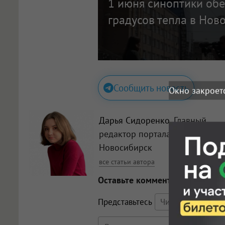
1 июня синоптики об
градусов тепла в Нов
Сообщить новость
Окно закроет
Дарья Сидоренко
, Главный
редактор портала Om1
Новосибирск
все статьи автора
Оставьте комментарий
Представьтесь