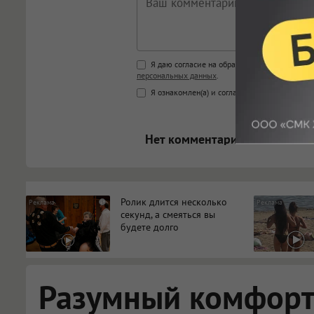
Поддержка HTML
Я даю согласие на обработку моих персона
персональных данных
.
<b>, <strong>, <u>, <i>, <em>, <s>
Я ознакомлен(а) и согласен(а) с
Правилами к
<blockquote>, <code> экраниру
[img]адрес[/img] будет открыва
Нет комментариев.
Ролик длится несколько
i
секунд, а смеяться вы
будете долго
Разумный комфорт: