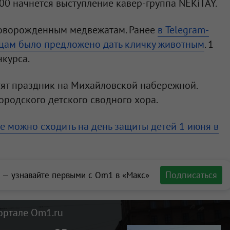
:00 начнется выступление кавер-группа NEKiTAY.
новорожденным медвежатам. Ранее
в Telegram-
цам было предложено дать кличку животным
. 1
нкурса.
тят праздник на Михайловской набережной.
ородского детского сводного хора.
е можно сходить на день защиты детей 1 июня в
Подписаться
 — узнавайте первыми с Om1 в «Макс»
ортале Om1.ru