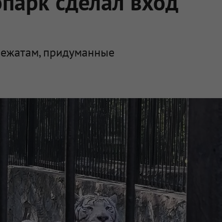
парк сделал вход
вежатам, придуманные