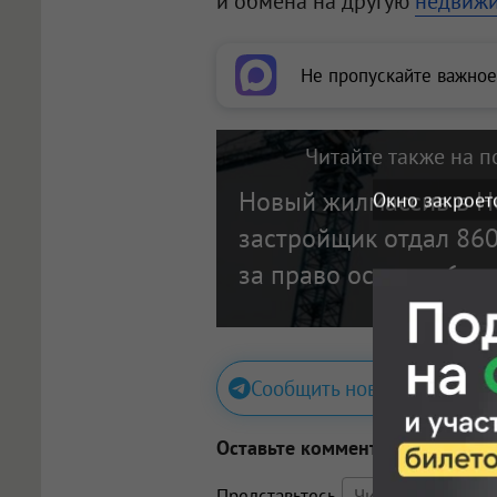
и обмена на другую
недвижи
Не пропускайте важное
Читайте также на п
Новый жилмассив в Н
Окно закроет
застройщик отдал 860
за право освоить 6 ге
Сообщить новость
Оставьте комментарий
Представьтесь