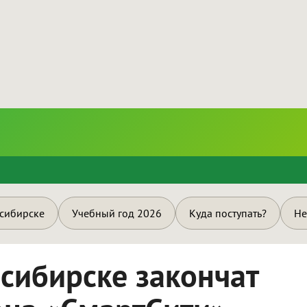
и
осибирске
Учебный год 2026
Куда поступать?
Не
осибирске закончат