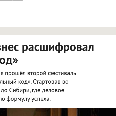
ет HTML, адреса URL автоматически становятся ссылками, и
ться в новой вкладке.
знес расшифровал
код»
я прошёл второй фестиваль
льный код». Стартовав во
 до Сибири, где деловое
ю формулу успеха.