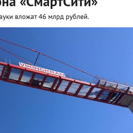
она «СмартСити»
ауки вложат 46 млрд рублей.