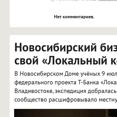
<blockquote>, <code> экраниру
[img]адрес[/img] будет открыва
Нет комментариев.
Новосибирский би
свой «Локальный 
В Новосибирском Доме учёных 9 июл
федерального проекта Т-Банка «Лока
Владивостоке, экспедиция добралась
сообщество расшифровывало местну