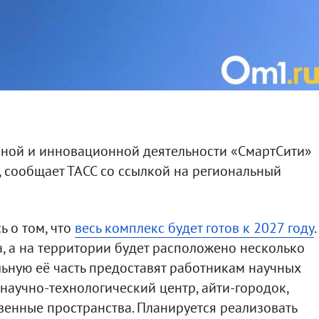
чной и инновационной деятельности «СмартСити»
у, сообщает ТАСС со ссылкой на региональный
ь о том, что
весь комплекс будет готов к 2027 году
.
а, а на территории будет расположено несколько
льную её часть предоставят работникам научных
научно-технологический центр, айти-городок,
енные пространства. Планируется реализовать