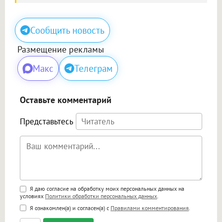
Сообщить новость
Размещение рекламы
Макс
Телеграм
Оставьте комментарий
Представьтесь
Поддержка HTML
Я даю согласие на обработку моих персональных данных на
условиях
Политики обработки персональных данных
.
<b>, <strong>, <u>, <i>, <em>, <s>, <big>,
Я ознакомлен(а) и согласен(а) с
Правилами комментирования
.
<small>, <sup>, <sub>, <pre>, <ul>, <ol>, <li>,
<blockquote>, <code> экранирует HTML,