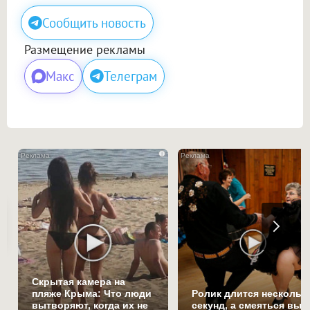
Сообщить новость
Размещение рекламы
Макс
Телеграм
i
Скрытая камера на
пляже Крыма: Что люди
Ролик длится нескольк
вытворяют, когда их не
секунд, а смеяться вы