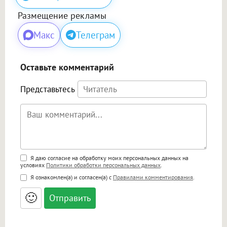
Размещение рекламы
Макс
Телеграм
Оставьте комментарий
Представьтесь
Поддержка HTML
Я даю согласие на обработку моих персональных данных на
условиях
Политики обработки персональных данных
.
<b>, <strong>, <u>, <i>, <em>, <s>, <big>,
Я ознакомлен(а) и согласен(а) с
Правилами комментирования
.
<small>, <sup>, <sub>, <pre>, <ul>, <ol>, <li>,
<blockquote>, <code> экранирует HTML,
🙂
адреса URL автоматически становятся
ссылками, и [img]адрес[/img] будет
открываться в новой вкладке.