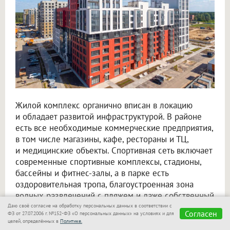
Жилой комплекс органично вписан в локацию
и обладает развитой инфраструктурой. В районе
есть все необходимые коммерческие предприятия,
в том числе магазины, кафе, рестораны и ТЦ,
и медицинские объекты. Спортивная сеть включает
современные спортивные комплексы, стадионы,
бассейны и фитнес-залы, а в парке есть
оздоровительная тропа, благоустроенная зона
водных развлечений с пляжем и даже собственный
конный клуб. Детский образовательный комплекс
Даю своё согласие на обработку персональных данных в соответствии с
Согласен
ФЗ от 27.07.2006 г. №152-ФЗ «О персональных данных» на условиях и для
сформирован из новых школ и детских садов.
целей, определённых в
Политике.