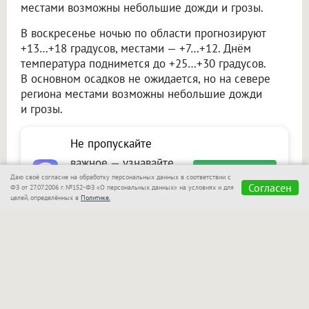
местами возможны небольшие дожди и грозы.
В воскресенье ночью по области прогнозируют
+13…+18 градусов, местами — +7…+12. Днём
температура поднимется до +25…+30 градусов.
В основном осадков не ожидается, но на севере
региона местами возможны небольшие дожди
и грозы.
Не пропускайте
важное — узнавайте
Подписаться
Даю своё согласие на обработку персональных данных в соответствии с
первыми с Om1 в
Согласен
ФЗ от 27.07.2006 г. №152-ФЗ «О персональных данных» на условиях и для
целей, определённых в
Политике.
«Макс»
Читайте также на портале Om1.ru
В Новосибирске начинается неделя дождей:
с четверга похолодает до +21