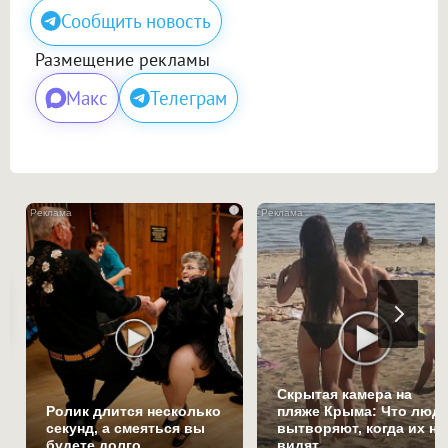
Сообщить новость
Размещение рекламы
Макс
Телеграм
i
Скрытая камера на
Ролик длится несколько
пляже Крыма: Что люд
секунд, а смеяться вы
вытворяют, когда их не
будете долго
видят...