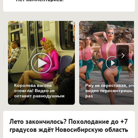
i
Королева вагона
Ржу не переставая, это
отожгла! Видео не
видео пересмотришь н
оставит равнодушным
раз
Лето закончилось? Похолодание до +7
градусов ждёт Новосибирскую область