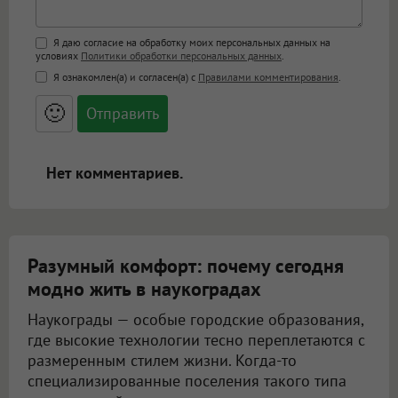
Поддержка HTML
Я даю согласие на обработку моих персональных данных на
условиях
Политики обработки персональных данных
.
<b>, <strong>, <u>, <i>, <em>, <s>, <big>,
Я ознакомлен(а) и согласен(а) с
Правилами комментирования
.
<small>, <sup>, <sub>, <pre>, <ul>, <ol>, <li>,
<blockquote>, <code> экранирует HTML,
🙂
адреса URL автоматически становятся
ссылками, и [img]адрес[/img] будет
открываться в новой вкладке.
Нет комментариев.
Разумный комфорт: почему сегодня
модно жить в наукоградах
Наукограды — особые городские образования,
где высокие технологии тесно переплетаются с
размеренным стилем жизни. Когда-то
специализированные поселения такого типа