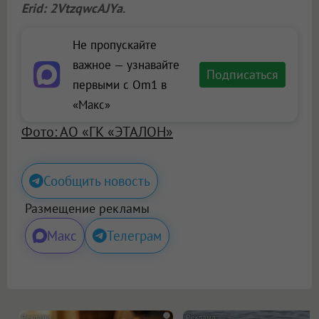
Erid: 2VtzqwcAJYa
.
Не пропускайте
важное — узнавайте
Подписаться
первыми с Om1 в
«Макс»
Фото: АО «ГК «ЭТАЛОН»
Сообщить новость
Размещение рекламы
Макс
Телеграм
i