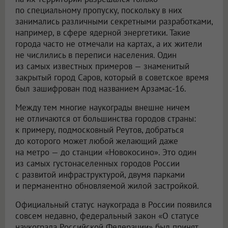
по специальному пропуску, поскольку в них
занимались различными секретными разработками,
например, в сфере ядерной энергетики. Такие
города часто не отмечали на картах, а их жители
не числились в переписи населения. Один
из самых известных примеров — знаменитый
закрытый город Саров, который в советское время
был зашифрован под названием Арзамас-16.
Между тем многие наукограды внешне ничем
не отличаются от большинства городов страны:
к примеру, подмосковный Реутов, добраться
до которого может любой желающий даже
на метро — до станции «Новокосино». Это один
из самых густонаселенных городов России
с развитой инфраструктурой, двумя парками
и перманентно обновляемой жилой застройкой.
Официальный статус наукограда в России появился
совсем недавно, федеральный закон «О статусе
наукограда Российской Федерации» был принят