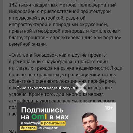
142 тысяч квадратных метров. Полноформатный
микрорайон с привлекательной архитектурой
и невысокой застройкой, развитой
инфраструктурой и природным окружением,
приватной атмосферой пригорода и комплексным
благоустройством спроектирован для комфортной
семейной жизни.
«Счастье в Кольцово», как и другие проекты
в региональных наукоградах, отражают один
из главных трендов на рынке недвижимости. Люди
больше не страдают «централизацией» и готовы
объективно оценивать локации «на периферии»,
в которых подчас созданы более комфортные
Окно закроется через
3
секунд
условия. Кроме того, для многих камерная
атмосфера наукоградов как маленьких, условно
полузакрытых, микрорайонов становится
настоящим антистрессом.
Жилой комплекс «Счастье