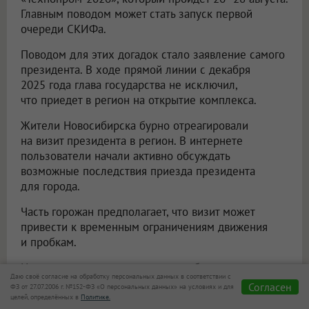
Главным поводом может стать запуск первой
очереди СКИФа.
Поводом для этих догадок стало заявление самого
президента. В ходе прямой линии с декабря
2025 года глава государства не исключил,
что приедет в регион на открытие комплекса.
Жители Новосибирска бурно отреагировали
на визит президента в регион. В интернете
пользователи начали активно обсуждать
возможные последствия приезда президента
для города.
Часть горожан предполагает, что визит может
привести к временным ограничениям движения
и пробкам.
Некоторые пользователи также обсуждают
Даю своё согласие на обработку персональных данных в соответствии с
возможный экономический эффект от визита
Согласен
ФЗ от 27.07.2006 г. №152-ФЗ «О персональных данных» на условиях и для
президента и вспоминают сообщения о снижении
целей, определённых в
Политике.