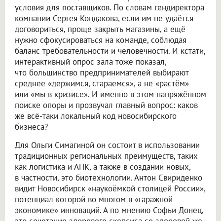
условия для поставщиков. По словам гендиректора
компании Сергея Кондакова, если им не удаётся
договориться, проще закрыть магазины, а ещё
нужно сфокусироваться на команде, соблюдая
баланс требовательности и человечности. И кстати,
интерактивный опрос зала тоже показал,
что большинство предпринимателей выбирают
среднее «держимся, стараемся», а не «растём»
или «мы в кризисе». И именно в этом напряжённом
поиске опоры и прозвучал главный вопрос: каков
же всё-таки локальный код новосибирского
бизнеса?
Для Ольги Симагиной он состоит в использовании
традиционных региональных преимуществ, таких
как логистика и АПК, а также в создании новых,
в частности, это биотехнологии. Антон Свириденко
видит Новосибирск «наукоёмкой столицей России»,
потенциал которой во многом в «гаражной
экономике» инноваций. А по мнению Софьи Донец,
это сочетание здорового скепсиса со здоровой же