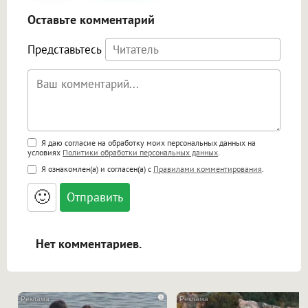
Оставьте комментарий
Представьтесь
Поддержка HTML
Я даю согласие на обработку моих персональных данных на
условиях
Политики обработки персональных данных
.
<b>, <strong>, <u>, <i>, <em>, <s>, <big>,
Я ознакомлен(а) и согласен(а) с
Правилами комментирования
.
<small>, <sup>, <sub>, <pre>, <ul>, <ol>, <li>,
<blockquote>, <code> экранирует HTML,
🙂
адреса URL автоматически становятся
ссылками, и [img]адрес[/img] будет
открываться в новой вкладке.
Нет комментариев.
i