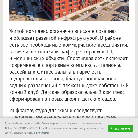
Жилой комплекс органично вписан в локацию
и обладает развитой инфраструктурой. В районе
есть все необходимые коммерческие предприятия,
в том числе магазины, кафе, рестораны и ТЦ,
и медицинские объекты. Спортивная сеть включает
современные спортивные комплексы, стадионы,
бассейны и фитнес-залы, а в парке есть
оздоровительная тропа, благоустроенная зона
водных развлечений с пляжем и даже собственный
конный клуб. Детский образовательный комплекс
сформирован из новых школ и детских садов.
Инфраструктура для жизни соседствует
с передовыми научно-техническими центрами,
основными «офисами» Кольцово, которые скорее
Даю своё согласие на обработку персональных данных в соответствии с
Согласен
ФЗ от 27.07.2006 г. №152-ФЗ «О персональных данных» на условиях и для
напоминают футуристичные арт-объекты, нежели
целей, определённых в
Политике.
стереотипные промзоны. К примеру, сложная