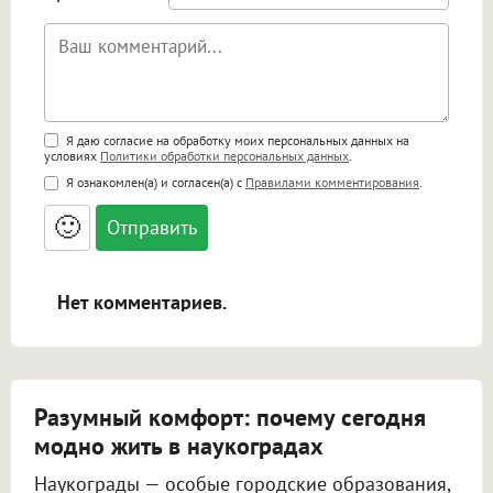
Поддержка HTML
Я даю согласие на обработку моих персональных данных на
условиях
Политики обработки персональных данных
.
<b>, <strong>, <u>, <i>, <em>, <s>, <big>,
Я ознакомлен(а) и согласен(а) с
Правилами комментирования
.
<small>, <sup>, <sub>, <pre>, <ul>, <ol>, <li>,
<blockquote>, <code> экранирует HTML,
🙂
адреса URL автоматически становятся
ссылками, и [img]адрес[/img] будет
открываться в новой вкладке.
Нет комментариев.
Разумный комфорт: почему сегодня
модно жить в наукоградах
Наукограды — особые городские образования,