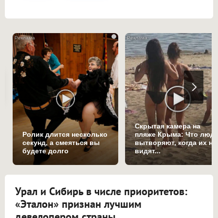
i
Скрытая камера на
Ролик длится несколько
пляже Крыма: Что люд
секунд, а смеяться вы
вытворяют, когда их не
будете долго
видят...
Урал и Сибирь в числе приоритетов:
«Эталон» признан лучшим
девелопером страны