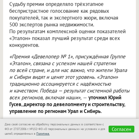
Судьбу премии определяло трёхэтапное
беспристрастное голосование как рядовых
покупателей, так и экспертного жюри, включая
500 экспертов рынка недвижимости.
По результатам комплексной оценки показателей
«Эталон» показал лучший результат среди всех
конкурентов.
«Премия «Девелопер № 1», присуждённая Группе
«Эталон», связана с успехом нашей стратегии
по всей стране, и для нас важно, что жители Урала
и Сибири видят и ценят этот уровень. «Эталон»
традиционно ассоциируется с надёжностью
и качеством. Победа — результат системной работы
всех регионов, включая наши»,
—
уточнил Юрий
Гусев, директор по девелопменту и строительству,
управление по регионам Урал и Сибирь.
Группа «Эталон» основана в 1987 году и является
Даю своё согласие на обработку персональных данных в соответствии с
Согласен
одним из крупнейших федеральных девелоперов
ФЗ от 27.07.2006 г. №152-ФЗ «О персональных данных» на условиях и для
целей, определённых в
Политике.
в России. Компания реализует проекты в Москве,