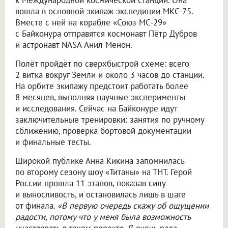
к Международной космической станции. Она
вошла в основной экипаж экспедиции МКС-75.
Вместе с ней на корабле «Союз МС-29»
с Байконура отправятся космонавт Пётр Дубров
и астронавт NASA Анил Менон.
Полёт пройдёт по сверхбыстрой схеме: всего
2 витка вокруг Земли и около 3 часов до станции.
На орбите экипажу предстоит работать более
8 месяцев, выполняя научные эксперименты
и исследования. Сейчас на Байконуре идут
заключительные тренировки: занятия по ручному
сближению, проверка бортовой документации
и финальные тесты.
Широкой публике Анна Кикина запомнилась
по второму сезону шоу «Титаны» на ТНТ. Герой
России прошла 11 этапов, показав силу
и выносливость, и остановилась лишь в шаге
от финала.
«В первую очередь скажу об ощущении
радости, потому что у меня была возможность