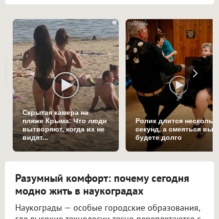
i
Скрытая камера на
пляже Крыма: Что люди
Ролик длится нескольк
вытворяют, когда их не
секунд, а смеяться вы
видят...
будете долго
Разумный комфорт: почему сегодня
модно жить в наукоградах
Наукограды — особые городские образования,
где высокие технологии тесно переплетаются с