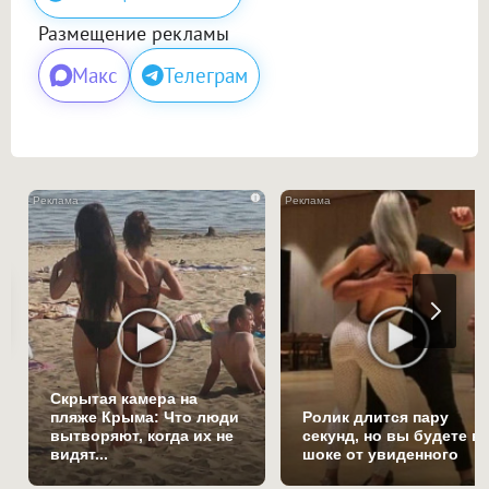
Размещение рекламы
Макс
Телеграм
i
Скрытая камера на
пляже Крыма: Что люди
Ролик длится пару
вытворяют, когда их не
секунд, но вы будете в
видят...
шоке от увиденного