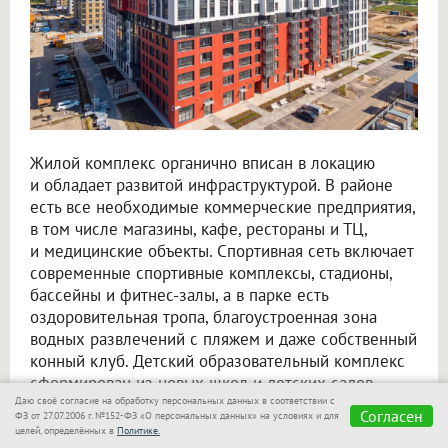
Жилой комплекс органично вписан в локацию
и обладает развитой инфраструктурой. В районе
есть все необходимые коммерческие предприятия,
в том числе магазины, кафе, рестораны и ТЦ,
и медицинские объекты. Спортивная сеть включает
современные спортивные комплексы, стадионы,
бассейны и фитнес-залы, а в парке есть
оздоровительная тропа, благоустроенная зона
водных развлечений с пляжем и даже собственный
конный клуб. Детский образовательный комплекс
сформирован из новых школ и детских садов.
Даю своё согласие на обработку персональных данных в соответствии с
Согласен
ФЗ от 27.07.2006 г. №152-ФЗ «О персональных данных» на условиях и для
Инфраструктура для жизни соседствует
целей, определённых в
Политике.
с передовыми научно-техническими центрами,