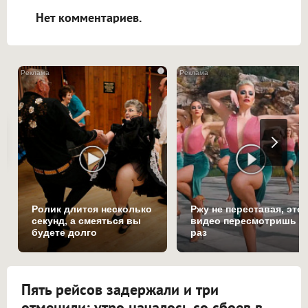
Нет комментариев.
i
Ролик длится несколько
Ржу не переставая, это
секунд, а смеяться вы
видео пересмотришь н
будете долго
раз
Пять рейсов задержали и три
отменили: утро началось со сбоев в