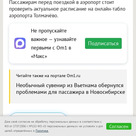
Пассажирам перед поездкой в аэропорт стоит
проверить актуальное расписание на онлайн-табло
аэропорта Толмачёво.
Не пропускайте
важное — узнавайте
Подписаться
первыми с Om1 в
«Макс»
Читайте также на портале Om1.ru
Необычный сувенир из Вьетнама обернулся
проблемами для пассажира в Новосибирске
Сообщить новость
Даю своё согласие на обработку персональных данных в соответствии с
Согласен
ФЗ от 27.07.2006 г. №152-ФЗ «О персональных данных» на условиях и для
Размещение рекламы
целей, определённых в
Политике.