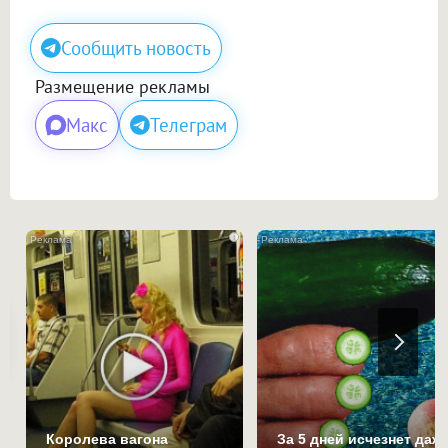
Сообщить новость
Размещение рекламы
Макс
Телеграм
i
Королева вагона
За 5 дней исчезнет даж