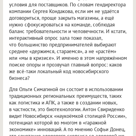
условия для поставщиков. По словам гендиректора
компании Сергея Кондакова, если им не удаётся
договориться, проще закрыть магазины, а ещё
нужно сфокусироваться на команде, соблюдая
баланс требовательности и человечности. И кстати,
интерактивный опрос зала тоже показал,
что большинство предпринимателей выбирают
среднее «держимся, стараемся», а не «растём»
или «мы в кризисе». И именно в этом напряжённом
поиске опоры и прозвучал главный вопрос: каков
же всё-таки локальный код новосибирского
бизнеса?
Для Ольги Симагиной он состоит в использовании
традиционных региональных преимуществ, таких
как логистика и АПК, а также в создании новых,
в частности, это биотехнологии. Антон Свириденко
видит Новосибирск «наукоёмкой столицей России»,
потенциал которой во многом в «гаражной
экономике» инноваций. А по мнению Софьи Донец,
это сочетание здорового скепсиса со здоровой же