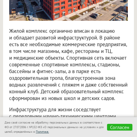
Жилой комплекс органично вписан в локацию
и обладает развитой инфраструктурой. В районе
есть все необходимые коммерческие предприятия,
в том числе магазины, кафе, рестораны и ТЦ,
и медицинские объекты. Спортивная сеть включает
современные спортивные комплексы, стадионы,
бассейны и фитнес-залы, а в парке есть
оздоровительная тропа, благоустроенная зона
водных развлечений с пляжем и даже собственный
конный клуб. Детский образовательный комплекс
сформирован из новых школ и детских садов.
Инфраструктура для жизни соседствует
с передовыми научно-техническими центрами,
основными «офисами» Кольцово, которые скорее
Даю своё согласие на обработку персональных данных в соответствии с
Согласен
ФЗ от 27.07.2006 г. №152-ФЗ «О персональных данных» на условиях и для
напоминают футуристичные арт-объекты, нежели
целей, определённых в
Политике.
стереотипные промзоны. К примеру, сложная