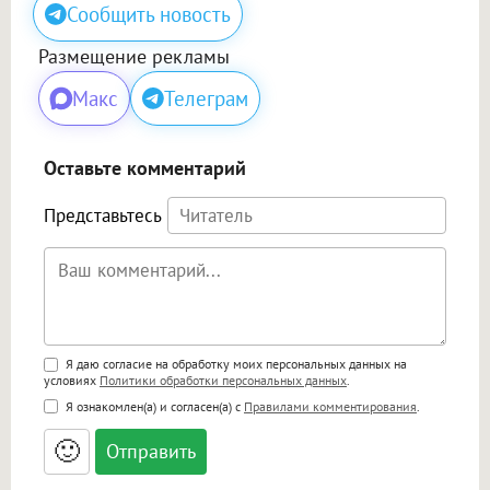
Сообщить новость
Размещение рекламы
Макс
Телеграм
Оставьте комментарий
Представьтесь
Поддержка HTML
Я даю согласие на обработку моих персональных данных на
условиях
Политики обработки персональных данных
.
<b>, <strong>, <u>, <i>, <em>, <s>, <big>,
Я ознакомлен(а) и согласен(а) с
Правилами комментирования
.
<small>, <sup>, <sub>, <pre>, <ul>, <ol>, <li>,
<blockquote>, <code> экранирует HTML,
🙂
адреса URL автоматически становятся
ссылками, и [img]адрес[/img] будет