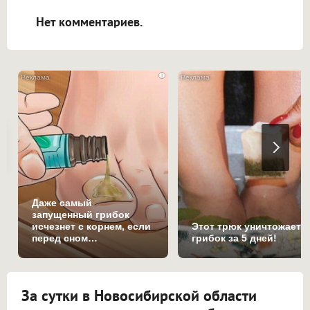
открываться в новой вкладке.
Нет комментариев.
i
Даже самый
запущенный грибок
исчезнет с корнем, если
Этот трюк уничтожает
перед сном…
грибок за 5 дней!
За сутки в Новосибирской области