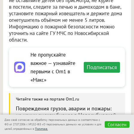
не оставляйте детей без присмотра, не курите
в постели, следите за печью и дымоходом в бане,
установите пожарный извещатель и держите дома
огнетушитель объёмом не менее 5 литров.
Информацию о пожарной безопасности можно
уточнить на сайте ГУ МЧС по Новосибирской
области.
Не пропускайте
важное — узнавайте
Подписаться
первыми с Om1 в
«Макс»
Читайте также на портале Om1.ru
Повреждения грузов, аварии и пожары:
на каких рисках бизнес в Новосибирской
Даю своё согласие на обработку персональных данных в соответствии с
области теряет деньги
Согласен
ФЗ от 27.07.2006 г. №152-ФЗ «О персональных данных» на условиях и для
целей, определённых в
Политике.