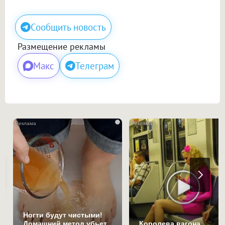
Сообщить новость
Размещение рекламы
Макс
Телеграм
i
Ногти будут чистыми!
Домашний метод убьет
Королева вагона