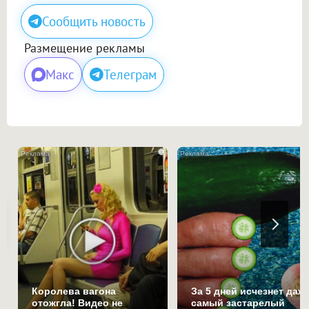
Сообщить новость
Размещение рекламы
Макс
Телеграм
i
Королева вагона
За 5 дней исчезнет даж
отожгла! Видео не
самый застарелый