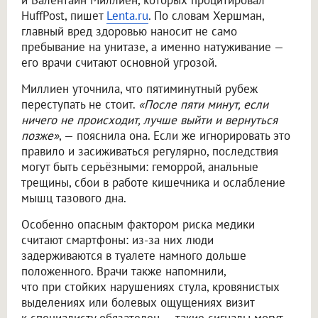
и Валентайн Миллиен, которых процитировал
HuffPost, пишет
Lenta.ru
. По словам Хершман,
главный вред здоровью наносит не само
пребывание на унитазе, а именно натуживание —
его врачи считают основной угрозой.
Миллиен уточнила, что пятиминутный рубеж
переступать не стоит.
«После пяти минут, если
ничего не происходит, лучше выйти и вернуться
позже»
, — пояснила она. Если же игнорировать это
правило и засиживаться регулярно, последствия
могут быть серьёзными: геморрой, анальные
трещины, сбои в работе кишечника и ослабление
мышц тазового дна.
Особенно опасным фактором риска медики
считают смартфоны: из-за них люди
задерживаются в туалете намного дольше
положенного. Врачи также напомнили,
что при стойких нарушениях стула, кровянистых
выделениях или болевых ощущениях визит