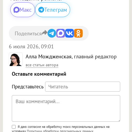
Макс
Телеграм
Поделиться
6 июля 2026, 09:01
Алла Мождженская
, главный редактор
все статьи автора
Оставьте комментарий
Представьтесь
Поддержка HTML
Я даю согласие на обработку моих персональных данных на
условиях
Политики обработки персональных данных
.