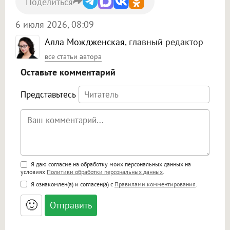
Поделиться
6 июля 2026, 08:09
Алла Мождженская
, главный редактор
все статьи автора
Оставьте комментарий
Представьтесь
Поддержка HTML
Я даю согласие на обработку моих персональных данных на
условиях
Политики обработки персональных данных
.
<b>, <strong>, <u>, <i>, <em>, <s>, <big>,
Я ознакомлен(а) и согласен(а) с
Правилами комментирования
.
<small>, <sup>, <sub>, <pre>, <ul>, <ol>, <li>,
<blockquote>, <code> экранирует HTML,
🙂
адреса URL автоматически становятся
ссылками, и [img]адрес[/img] будет
открываться в новой вкладке.