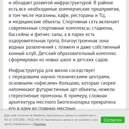
и обладает развитой инфраструктурой. В районе
есть все необходимые коммерческие предприятия,
в том числе магазины, кафе, рестораны и ТЦ,
и медицинские объекты. Спортивная сеть включает
современные спортивные комплексы, стадионы,
бассейны и фитнес-залы, а в парке есть
оздоровительная тропа, благоустроенная зона
водных развлечений с пляжем и даже собственный
конный клуб. Детский образовательный комплекс
сформирован из новых школ и детских садов.
Инфраструктура для жизни соседствует
с передовыми научно-техническими центрами,
основными «офисами» Кольцово, которые скорее
напоминают футуристичные арт-объекты, нежели
стереотипные промзоны. К примеру, сложная
архитектура местного Биотехнопарка превратила
его в одну из главных местных
достопримечательностей. При этом все зоны —
Даю своё согласие на обработку персональных данных в соответствии с
Согласен
ФЗ от 27.07.2006 г. №152-ФЗ «О персональных данных» на условиях и для
как досуговые, так и деловые — связаны системой
целей, определённых в
Политике.
общественного транспорта, что позволяет легко