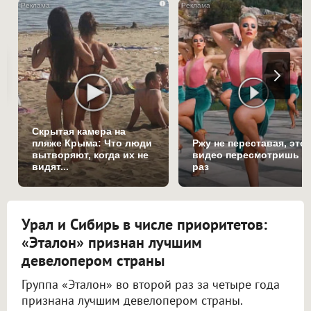
i
Скрытая камера на
пляже Крыма: Что люди
Ржу не переставая, это
вытворяют, когда их не
видео пересмотришь н
видят...
раз
Урал и Сибирь в числе приоритетов:
«Эталон» признан лучшим
девелопером страны
Группа «Эталон» во второй раз за четыре года
признана лучшим девелопером страны.