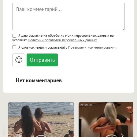
Поддержка HTML
Я даю согласие на обработку моих персональных данных на
условиях
Политики обработки персональных данных
.
<b>, <strong>, <u>, <i>, <em>, <s>, <big>,
Я ознакомлен(а) и согласен(а) с
Правилами комментирования
.
<small>, <sup>, <sub>, <pre>, <ul>, <ol>, <li>,
<blockquote>, <code> экранирует HTML,
🙂
адреса URL автоматически становятся
ссылками, и [img]адрес[/img] будет
открываться в новой вкладке.
Нет комментариев.
i