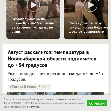
Скрытая камера на
пляже Крыма: Что люди
Ролик длится пару
вытворяют, когда их не
секунд, но вы будете в
видят...
шоке от увиденного
Август раскалится: температура в
Новосибирской области поднимется
до +34 градусов
Уже в понедельник в регионе ожидается до +33
градусов.
#Погода В Новосибирске
Даю своё согласие на обработку персональных данных в соответствии с
Жара до +34 градусов вернётся в Новосибирскую область в начале новой недели
Согласен
ФЗ от 27.07.2006 г. №152-ФЗ «О персональных данных» на условиях и для
целей, определённых в
Политике.