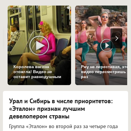
i
Королева вагона
Ржу не переставая, это
отожгла! Видео не
видео пересмотришь н
оставит равнодушным
раз
Урал и Сибирь в числе приоритетов:
«Эталон» признан лучшим
девелопером страны
Группа «Эталон» во второй раз за четыре года