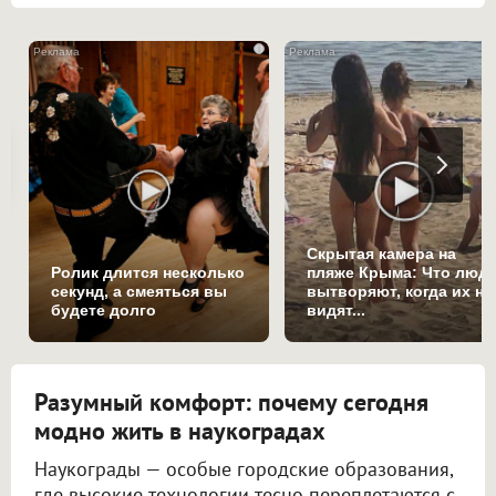
i
Скрытая камера на
Ролик длится несколько
пляже Крыма: Что люд
секунд, а смеяться вы
вытворяют, когда их не
будете долго
видят...
Разумный комфорт: почему сегодня
модно жить в наукоградах
Наукограды — особые городские образования,
где высокие технологии тесно переплетаются с