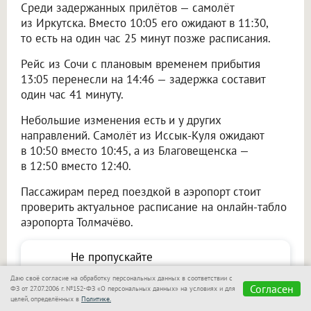
Среди задержанных прилётов — самолёт
из Иркутска. Вместо 10:05 его ожидают в 11:30,
то есть на один час 25 минут позже расписания.
Рейс из Сочи с плановым временем прибытия
13:05 перенесли на 14:46 — задержка составит
один час 41 минуту.
Небольшие изменения есть и у других
направлений. Самолёт из Иссык-Куля ожидают
в 10:50 вместо 10:45, а из Благовещенска —
в 12:50 вместо 12:40.
Пассажирам перед поездкой в аэропорт стоит
проверить актуальное расписание на онлайн-табло
аэропорта Толмачёво.
Не пропускайте
важное — узнавайте
Даю своё согласие на обработку персональных данных в соответствии с
Подписаться
Согласен
ФЗ от 27.07.2006 г. №152-ФЗ «О персональных данных» на условиях и для
первыми с Om1 в
целей, определённых в
Политике.