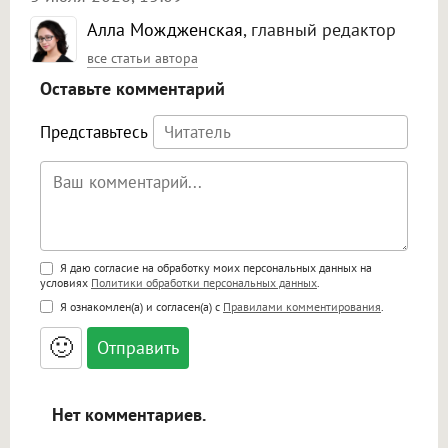
Алла Мождженская
, главный редактор
все статьи автора
Оставьте комментарий
Представьтесь
Поддержка HTML
Я даю согласие на обработку моих персональных данных на
условиях
Политики обработки персональных данных
.
<b>, <strong>, <u>, <i>, <em>, <s>, <big>,
Я ознакомлен(а) и согласен(а) с
Правилами комментирования
.
<small>, <sup>, <sub>, <pre>, <ul>, <ol>, <li>,
<blockquote>, <code> экранирует HTML,
🙂
адреса URL автоматически становятся
ссылками, и [img]адрес[/img] будет
открываться в новой вкладке.
Нет комментариев.