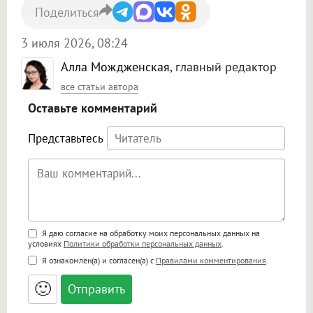
Поделиться
3 июля 2026, 08:24
Алла Мождженская
, главный редактор
все статьи автора
Оставьте комментарий
Представьтесь
Поддержка HTML
Я даю согласие на обработку моих персональных данных на
условиях
Политики обработки персональных данных
.
<b>, <strong>, <u>, <i>, <em>, <s>, <big>,
Я ознакомлен(а) и согласен(а) с
Правилами комментирования
.
<small>, <sup>, <sub>, <pre>, <ul>, <ol>, <li>,
<blockquote>, <code> экранирует HTML,
🙂
адреса URL автоматически становятся
ссылками, и [img]адрес[/img] будет