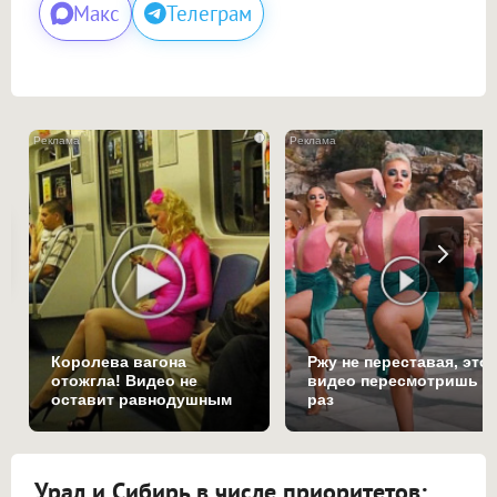
Макс
Телеграм
i
Королева вагона
Ржу не переставая, это
отожгла! Видео не
видео пересмотришь н
оставит равнодушным
раз
Урал и Сибирь в числе приоритетов: