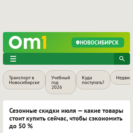
НОВОСИБИРСК
Транспорт в
Учебный
Куда
Недвиж
Новосибирске
год
поступать?
2026
Сезонные скидки июля — какие товары
стоит купить сейчас, чтобы сэкономить
до 50 %