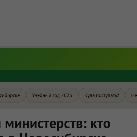
и
осибирске
Учебный год 2026
Куда поступать?
Не
 министерств: кто