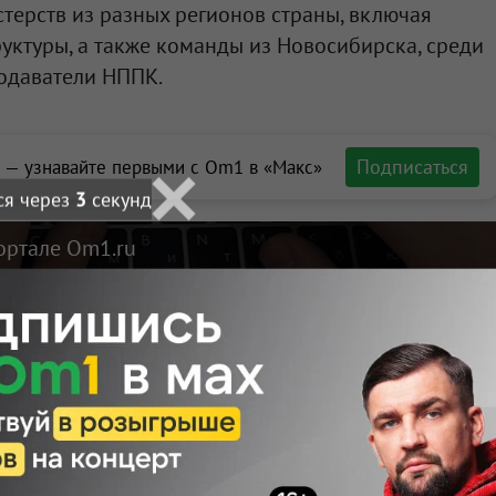
стерств из разных регионов страны, включая
ктуры, а также команды из Новосибирска, среди
одаватели НППК.
Подписаться
 — узнавайте первыми с Om1 в «Макс»
ся через
2
секунд
ортале Om1.ru
тов, вечером
ирские врачи