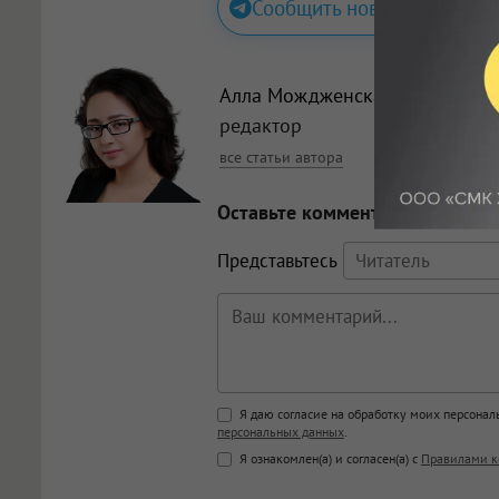
Сообщить новость
Алла Мождженская
, главный
редактор
все статьи автора
Оставьте комментарий
Представьтесь
Поддержка HTML
Я даю согласие на обработку моих персона
персональных данных
.
<b>, <strong>, <u>, <i>, <em>, <s>
Я ознакомлен(а) и согласен(а) с
Правилами к
<blockquote>, <code> экраниру
[img]адрес[/img] будет открыва