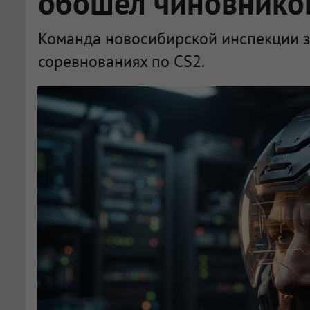
обошёл чиновнико
Команда новосибирской инспекции з
соревнованиях по CS2.
Инспекция стройнадзора НСО взяла серебро в CS2 в Новосибирске