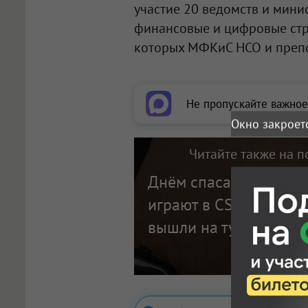
участие 20 ведомств и мини
финансовые и цифровые стру
которых МФКиС НСО и преп
Не пропускайте важное
Окно закроет
Читайте также на п
Днём спасают пациен
играют в CS: новосиб
вышли на турнир