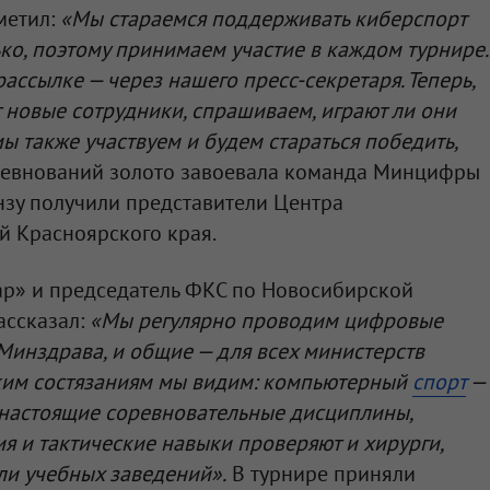
метил:
«Мы стараемся поддерживать киберспорт
ько, поэтому принимаем участие в каждом турнире.
ассылке — через нашего пресс-секретаря. Теперь,
 новые сотрудники, спрашиваем, играют ли они
ы также участвуем и будем стараться победить,
ревнований золото завоевала команда Минцифры
нзу получили представители Центра
 Красноярского края.
ар» и председатель ФКС по Новосибирской
ассказал:
«Мы регулярно проводим цифровые
Минздрава, и общие — для всех министерств
аким состязаниям мы видим: компьютерный
спорт
—
а настоящие соревновательные дисциплины,
я и тактические навыки проверяют и хирурги,
ли учебных заведений».
В турнире приняли