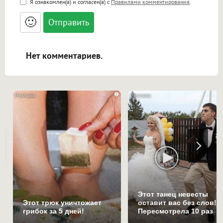
Я ознакомлен(а) и согласен(а) с
Правилами комментирования
.
<small>, <sup>, <sub>, <pre>, <ul>, <ol>, <li>,
<blockquote>, <code> экранирует HTML,
🙂
адреса URL автоматически становятся
ссылками, и [img]адрес[/img] будет
открываться в новой вкладке.
Нет комментариев.
i
Этот танец невесты
Этот трюк уничтожает
оставит вас без слов!
грибок за 5 дней!
Пересмотрела 10 раз