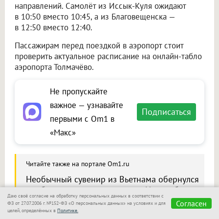
направлений. Самолёт из Иссык-Куля ожидают
в 10:50 вместо 10:45, а из Благовещенска —
в 12:50 вместо 12:40.
Пассажирам перед поездкой в аэропорт стоит
проверить актуальное расписание на онлайн-табло
аэропорта Толмачёво.
Не пропускайте
важное — узнавайте
Подписаться
первыми с Om1 в
«Макс»
Читайте также на портале Om1.ru
Необычный сувенир из Вьетнама обернулся
проблемами для пассажира в Новосибирске
Даю своё согласие на обработку персональных данных в соответствии с
Согласен
ФЗ от 27.07.2006 г. №152-ФЗ «О персональных данных» на условиях и для
целей, определённых в
Политике.