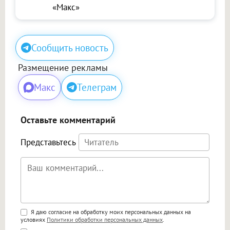
«Макс»
Сообщить новость
Размещение рекламы
Макс
Телеграм
Оставьте комментарий
Представьтесь
Поддержка HTML
Я даю согласие на обработку моих персональных данных на
условиях
Политики обработки персональных данных
.
<b>, <strong>, <u>, <i>, <em>, <s>, <big>,