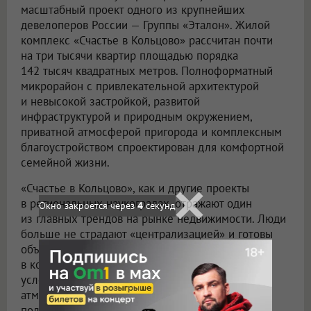
масштабный проект одного из крупнейших
девелоперов России — Группы «Эталон». Жилой
комплекс «Счастье в Кольцово» рассчитан почти
на три тысячи квартир площадью порядка
142 тысяч квадратных метров. Полноформатный
микрорайон с привлекательной архитектурой
и невысокой застройкой, развитой
инфраструктурой и природным окружением,
приватной атмосферой пригорода и комплексным
благоустройством спроектирован для комфортной
семейной жизни.
«Счастье в Кольцово», как и другие проекты
в региональных наукоградах, отражают один
Окно закроется через
2
секунд
из главных трендов на рынке недвижимости. Люди
больше не страдают «централизацией» и готовы
объективно оценивать локации «на периферии»,
в которых подчас созданы более комфортные
условия. Кроме того, для многих камерная
атмосфера наукоградов как маленьких, условно
полузакрытых, микрорайонов становится