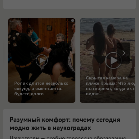
i
Скрытая камера на
Ролик длится несколько
пляже Крыма: Что люд
секунд, а смеяться вы
вытворяют, когда их не
будете долго
видят...
Разумный комфорт: почему сегодня
модно жить в наукоградах
Наукограды — особые городские образования,