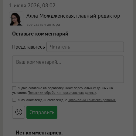
1 июля 2026, 08:02
Алла Мождженская
, главный редактор
все статьи автора
Оставьте комментарий
Представьтесь
Поддержка HTML
Я даю согласие на обработку моих персональных данных на
условиях
Политики обработки персональных данных
.
<b>, <strong>, <u>, <i>, <em>, <s>, <big>,
Я ознакомлен(а) и согласен(а) с
Правилами комментирования
.
<small>, <sup>, <sub>, <pre>, <ul>, <ol>, <li>,
<blockquote>, <code> экранирует HTML,
🙂
адреса URL автоматически становятся
ссылками, и [img]адрес[/img] будет
открываться в новой вкладке.
Нет комментариев.