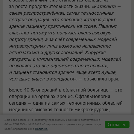
за роста продолжительности жизни.
«Катаракта —
самая распространённая, самая технологичная
сегодня операция. Это операция, которая дарит
зрение пациенту практически на столе. Пациент
счастлив, потому что получает очень высокую
остроту зрения, а за счёт современных моделей
интраокулярных линз возможно исправление
астигматизма и других аномалий. Хирургия
катаракты с имплантацией современных моделей
позволяет это всё одномоментно исправить,
и пациент становится зрячим чаще всего лучше,
чем даже видел в молодости»
, — объяснила врач.
Более 40 % операций в областной больнице — это
операции на органах зрения. Офтальмология
сегодня — одна из самых технологичных областей
медицины: высокая точность микрохирургии,
лазерные технологии, искусственный интеллект
Даю своё согласие на обработку персональных данных в соответствии с
позволяют выявлять заболевания на ранних
Согласен
ФЗ от 27.07.2006 г. №152-ФЗ «О персональных данных» на условиях и для
стадиях. Осмотр глазного дна помогает выявлять
целей, определённых в
Политике.